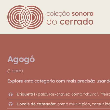
Skip
to
content
Agogó
(1 som)
Explore esta categoria com mais precisão usando o
Etiquetas
(palavras-chave): como “chuva”, “feira”,
Locais de captação:
como municípios, comunidad