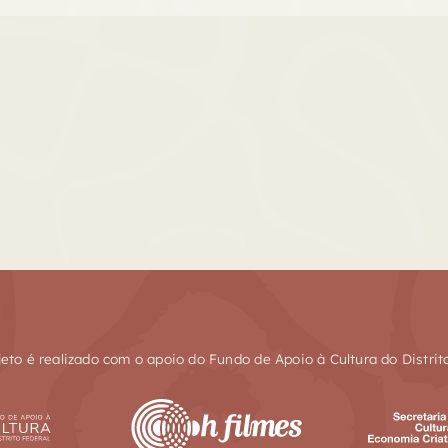
jeto é realizado com o apoio do Fundo de Apoio à Cultura do Distrit