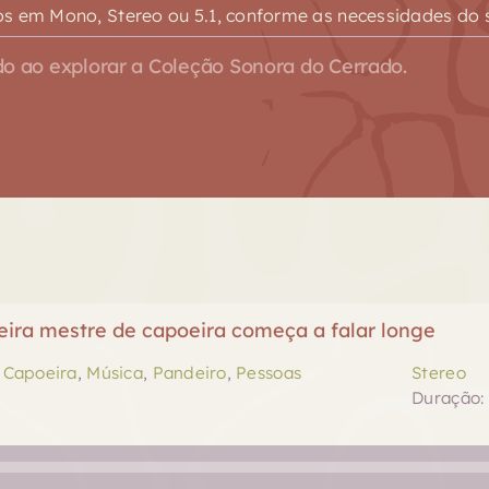
s em Mono, Stereo ou 5.1, conforme as necessidades do s
o ao explorar a Coleção Sonora do Cerrado.
eira mestre de capoeira começa a falar longe
,
Capoeira
,
Música
,
Pandeiro
,
Pessoas
Stereo
Duração: 