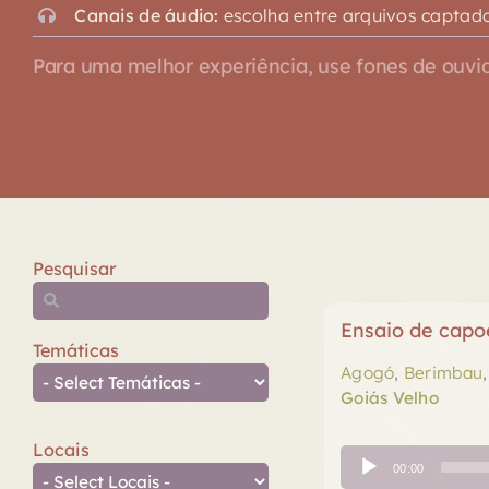
Canais de áudio:
escolha entre arquivos captado
Para uma melhor experiência, use fones de ouvid
Pesquisar
Ensaio de capo
Temáticas
Agogó
,
Berimbau
Goiás Velho
Locais
Tocador
00:00
de