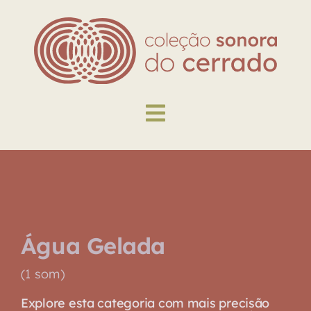
Skip
to
content
Toggle
Navigation
Explore
Biblioteca
Água Gelada
Sobre
(1 som)
Explore esta categoria com mais precisão