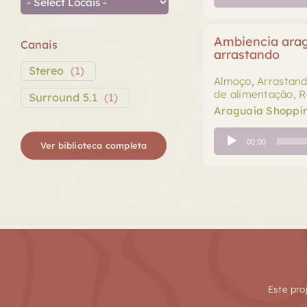
de
áudio
Ambiencia arag
Canais
arrastando
Stereo
(
1
)
Almoço
,
Arrastand
de alimentação
,
R
Surround 5.1
(
1
)
Araguaia Shoppi
Tocador
00:00
Ver biblioteca completa
de
áudio
Este pro