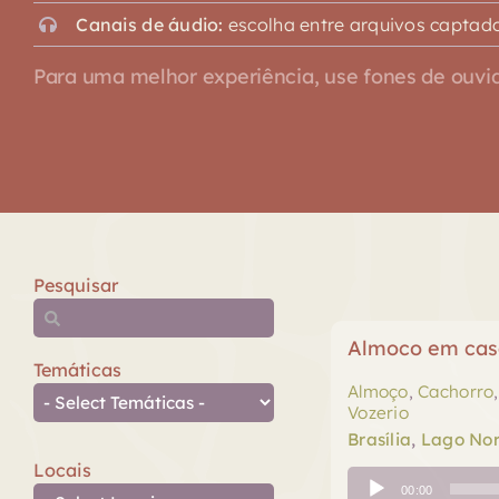
Canais de áudio:
escolha entre arquivos captado
Para uma melhor experiência, use fones de ouvid
Pesquisar
Almoco em casa
Temáticas
Almoço
,
Cachorro
Vozerio
Brasília
,
Lago Nor
Locais
Tocador
00:00