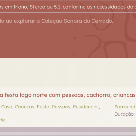
s em Mono, Stereo ou 5.1, conforme as necessidades do s
o ao explorar a Coleção Sonora do Cerrado.
 festa lago norte com pessoas, cachorro, criancas
,
Casa
,
Crianças
,
Festa
,
Pessoas
,
Residencial
,
Surround 
Duração: 
te