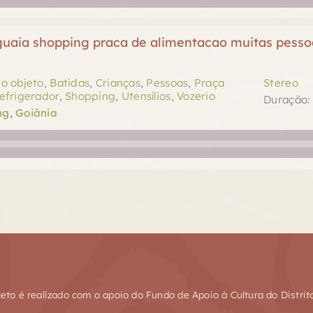
uaia shopping praca de alimentacao muitas pessoas,
o objeto
,
Batidas
,
Crianças
,
Pessoas
,
Praça
Stereo
efrigerador
,
Shopping
,
Utensílios
,
Vozerio
Duração: 
ng
,
Goiânia
jeto é realizado com o apoio do Fundo de Apoio à Cultura do Distrit