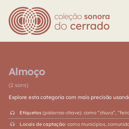
Skip
to
content
Almoço
(2 sons)
Explore esta categoria com mais precisão usando o
Etiquetas
(palavras-chave): como “chuva”, “feira”,
Locais de captação:
como municípios, comunidad