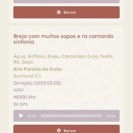
de
áudio
Baixar
Brejo com muitos sapos e ra cantando
sinfonia
Água
,
Anfíbios
,
Brejo
,
Cantarolar
,
Grilo
,
Noite
,
Rã
,
Sapo
Alto Paraíso de Goiás
Surround 5.1
Duração: 00:02:53.020
WAV
48000 khz
24 bits
Tocador
00:00
00:00
de
áudio
Baixar