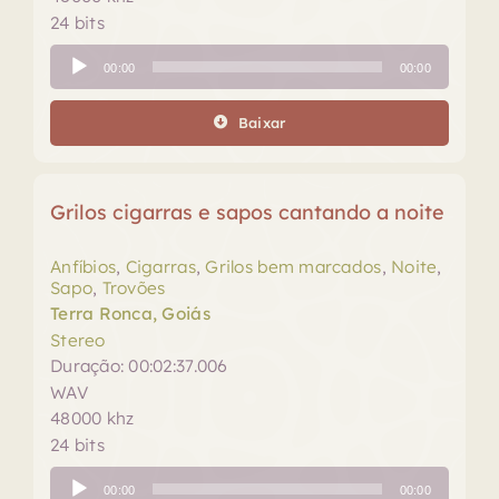
24 bits
Tocador
00:00
00:00
de
áudio
Baixar
Grilos cigarras e sapos cantando a noite
Anfíbios
,
Cigarras
,
Grilos bem marcados
,
Noite
,
Sapo
,
Trovões
Terra Ronca, Goiás
Stereo
Duração: 00:02:37.006
WAV
48000 khz
24 bits
Tocador
00:00
00:00