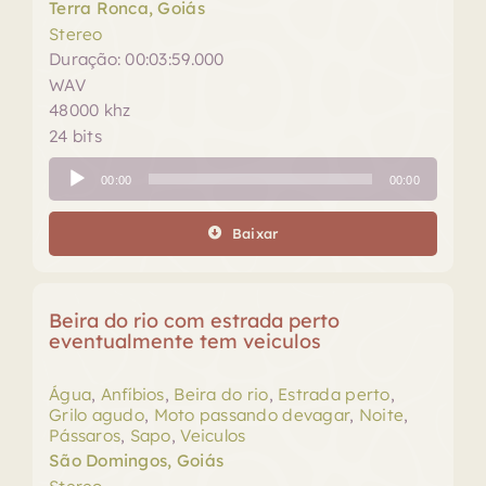
Terra Ronca, Goiás
Stereo
Duração: 00:03:59.000
WAV
48000 khz
24 bits
Tocador
00:00
00:00
de
áudio
Baixar
Beira do rio com estrada perto
eventualmente tem veiculos
Água
,
Anfíbios
,
Beira do rio
,
Estrada perto
,
Grilo agudo
,
Moto passando devagar
,
Noite
,
Pássaros
,
Sapo
,
Veiculos
São Domingos, Goiás