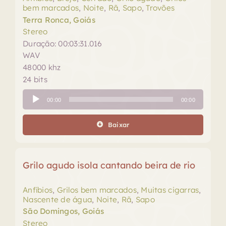
bem marcados
,
Noite
,
Rã
,
Sapo
,
Trovões
Terra Ronca, Goiás
Stereo
Duração: 00:03:31.016
WAV
48000 khz
24 bits
Tocador
00:00
00:00
de
áudio
Baixar
Grilo agudo isola cantando beira de rio
Anfíbios
,
Grilos bem marcados
,
Muitas cigarras
,
Nascente de água
,
Noite
,
Rã
,
Sapo
São Domingos, Goiás
Stereo