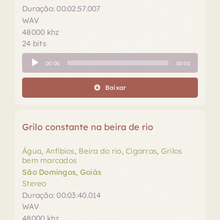
Duração: 00:02:57.007
WAV
48000 khz
24 bits
Tocador
00:00
00:00
de
áudio
Baixar
Grilo constante na beira de rio
Água
,
Anfíbios
,
Beira do rio
,
Cigarras
,
Grilos
bem marcados
São Domingos, Goiás
Stereo
Duração: 00:03:40.014
WAV
48000 khz