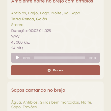
Ambiente noite no brejo com anfibios
Anfíbios
,
Brejo
,
Lago
,
Noite
,
Rã
,
Sapo
Terra Ronca, Goiás
Stereo
Duração: 00:02:04.023
WAV
48000 khz
24 bits
Tocador
00:00
00:00
de
áudio
Baixar
Sapos cantando no brejo
Água
,
Anfíbios
,
Grilos bem marcados
,
Noite
,
Sapo
,
Trovões