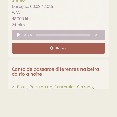
Stereo
Duração: 00:02:42.015
WAV
48000 khz
24 bits
Tocador
00:00
00:00
de
áudio
Baixar
Canto de passaros diferentes na beira
do rio a noite
Anfíbios
,
Beira do rio
,
Cantarolar
,
Cerrado
,
Cigarras
,
Grilo agudo
,
Noite
,
Pássaros
,
Rã
,
Sapo
São Domingos, Goiás
Stereo
Duração: 00:02:57.023