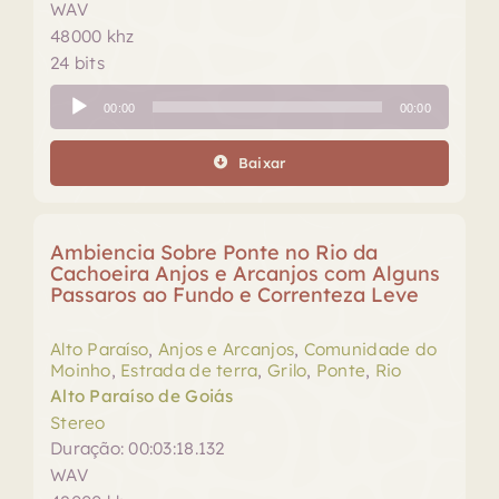
WAV
48000 khz
24 bits
Tocador
00:00
00:00
de
áudio
Baixar
Ambiencia Sobre Ponte no Rio da
Cachoeira Anjos e Arcanjos com Alguns
Passaros ao Fundo e Correnteza Leve
Alto Paraíso
,
Anjos e Arcanjos
,
Comunidade do
Moinho
,
Estrada de terra
,
Grilo
,
Ponte
,
Rio
Alto Paraíso de Goiás
Stereo
Duração: 00:03:18.132
WAV