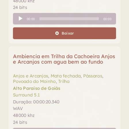
48000 khz
24 bits
Tocador
00:00
00:00
de
áudio
Baixar
Ambiencia em Trilha da Cachoeira Anjos
e Arcanjos com agua bem ao fundo
Anjos e Arcanjos
,
Mata fechada
,
Pássaros
,
Povoado do Moinho
,
Trilha
Alto Paraíso de Goiás
Surround 5.1
Duração: 00:00:20.340
WAV
48000 khz
24 bits