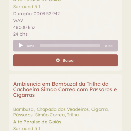
Surround 5.1
Duração: 00:03:52.942
WAV
48000 khz
24 bits
Tocador
00:00
00:00
de
áudio
Baixar
Ambiencia em Bambuzal da Trilha da
Cachoeira Simao Correa com Passaros e
Cigarras
Bambuzal
,
Chapada dos Veadeiros
,
Cigarra
,
Pássaros
,
Simão Correa
,
Trilha
Alto Paraíso de Goiás
Surround 5.1