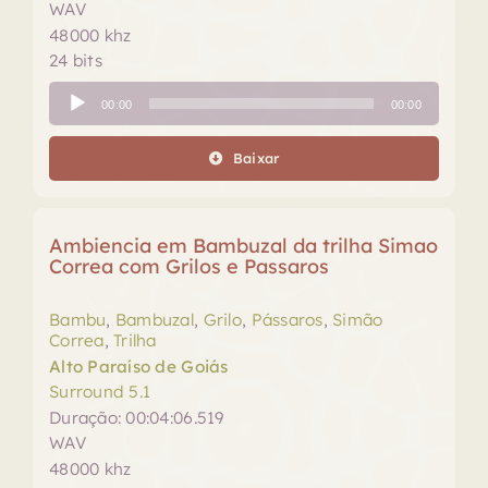
WAV
48000 khz
24 bits
Tocador
00:00
00:00
de
áudio
Baixar
Ambiencia em Bambuzal da trilha Simao
Correa com Grilos e Passaros
Bambu
,
Bambuzal
,
Grilo
,
Pássaros
,
Simão
Correa
,
Trilha
Alto Paraíso de Goiás
Surround 5.1
Duração: 00:04:06.519
WAV
48000 khz