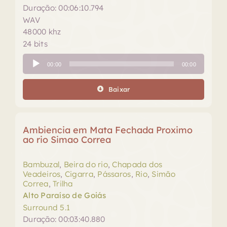
Duração: 00:06:10.794
WAV
48000 khz
24 bits
Tocador
00:00
00:00
de
áudio
Baixar
Ambiencia em Mata Fechada Proximo
ao rio Simao Correa
Bambuzal
,
Beira do rio
,
Chapada dos
Veadeiros
,
Cigarra
,
Pássaros
,
Rio
,
Simão
Correa
,
Trilha
Alto Paraíso de Goiás
Surround 5.1
Duração: 00:03:40.880