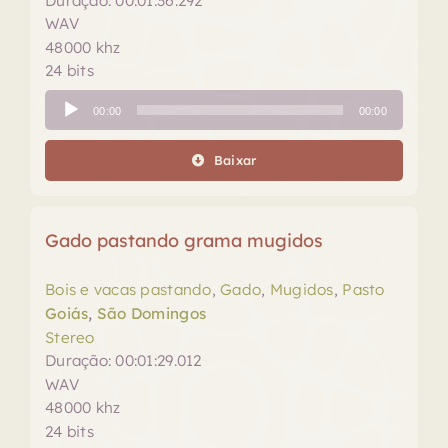
Duração: 00:01:36.292
WAV
48000 khz
24 bits
Tocador
00:00
00:00
de
áudio
Baixar
Gado pastando grama mugidos
Bois e vacas pastando
,
Gado
,
Mugidos
,
Pasto
Goiás
,
São Domingos
Stereo
Duração: 00:01:29.012
WAV
48000 khz
24 bits