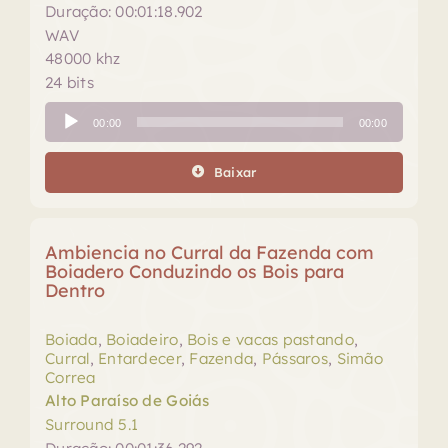
Duração: 00:01:18.902
WAV
48000 khz
24 bits
Tocador
00:00
00:00
de
áudio
Baixar
Ambiencia no Curral da Fazenda com
Boiadero Conduzindo os Bois para
Dentro
Boiada
,
Boiadeiro
,
Bois e vacas pastando
,
Curral
,
Entardecer
,
Fazenda
,
Pássaros
,
Simão
Correa
Alto Paraíso de Goiás
Surround 5.1