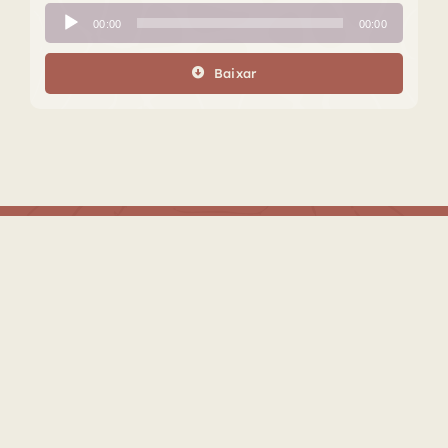
Tocador
00:00
00:00
de
áudio
Baixar
Este projeto é realizado com o apoio do Fundo de Apoio à
Cultura do Distrito Federal