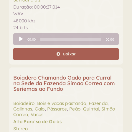
Duração: 00:00:27.014
WAV
48000 khz
24 bits
Tocador
00:00
00:00
de
áudio
Baixar
Boiadero Chamando Gado para Curral
na Sede da Fazenda Simao Correa com
Seriemas ao Fundo
Boiadeiro
,
Bois e vacas pastando
,
Fazenda
,
Galinhas
,
Galo
,
Pássaros
,
Peão
,
Quintal
,
Simão
Correa
,
Vacas
Alto Paraíso de Goiás
Stereo