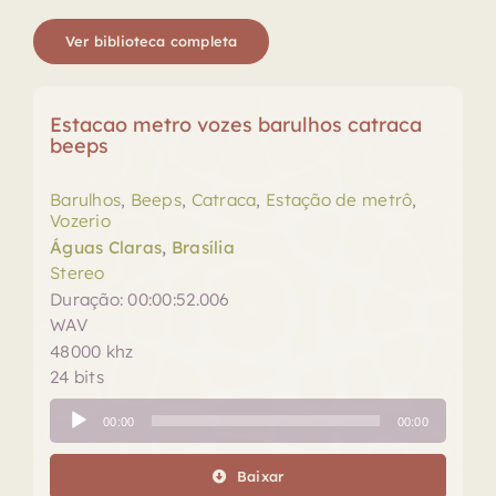
Ver biblioteca completa
Estacao metro vozes barulhos catraca
beeps
Barulhos
,
Beeps
,
Catraca
,
Estação de metrô
,
Vozerio
Águas Claras
,
Brasília
Stereo
Duração: 00:00:52.006
WAV
48000 khz
24 bits
Tocador
00:00
00:00
de
áudio
Baixar