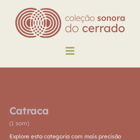
Skip
to
content
Toggle
Navigation
Explore
Biblioteca
Catraca
Sobre
(1 som)
Explore esta categoria com mais precisão