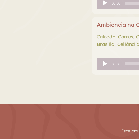
Tocador
00:00
de
áudio
Ambiencia na C
Calçada
,
Carros
,
C
Brasília
,
Ceilândi
Tocador
00:00
de
áudio
Este pro