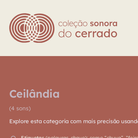
Skip
to
content
Ceilândia
(4 sons)
Explore esta categoria com mais precisão usando o
Etiquetas
(palavras-chave): como “chuva”, “feira”,