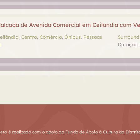
alcada de Avenida Comercial em Ceilandia com V
eilândia
,
Centro
,
Comércio
,
Ônibus
,
Pessoas
Surround 
a
Duração: 
jeto é realizado com o apoio do Fundo de Apoio à Cultura do Distrit