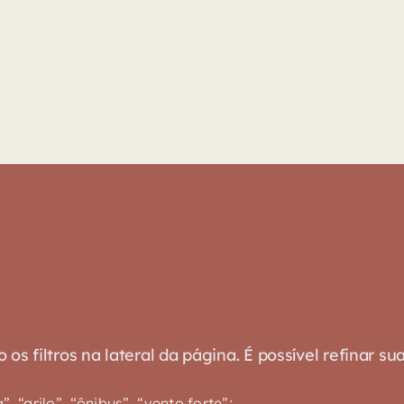
s filtros na lateral da página. É possível refinar su
 “grilo”, “ônibus”, “vento forte”;