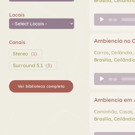
Brasília
,
Ceilândi
Locais
Tocador
00:00
de
áudio
Ambiencia no C
Canais
Carros
,
Ceilândia
,
Stereo
(
1
)
Brasília
,
Ceilândi
Surround 5.1
(
3
)
Tocador
00:00
de
Ver biblioteca completa
áudio
Ambiencia em A
Caminhão
,
Casas
,
Brasília
,
Ceilândi