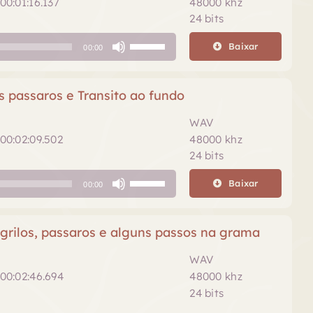
00:01:16.137
48000 khz
baixo
24 bits
para
Use
aumentar
Baixar
00:00
as
ou
setas
diminuir
para
 passaros e Transito ao fundo
o
cima
volume.
ou
WAV
para
00:02:09.502
48000 khz
baixo
24 bits
para
Use
aumentar
Baixar
00:00
as
ou
setas
diminuir
para
grilos, passaros e alguns passos na grama
o
cima
volume.
ou
WAV
para
00:02:46.694
48000 khz
baixo
24 bits
para