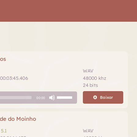
mos
WAV
00:03:45.406
48000 khz
24 bits
Use
Baixar
00:00
as
setas
para
ade do Moinho
cima
ou
5.1
WAV
para