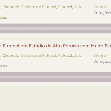
o
,
Chapada
,
Estádio de Futebol
,
Futebol
,
Juiz
,
Stereo
Duração: 
oiás
de Futebol em Estadio de Alto Paraiso com Muito Ec
o
,
Chapada
,
Estádio de Futebol
,
Futebol
,
Juiz
,
Stereo
Duração: 
oiás