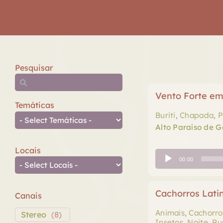
Pesquisar
Vento Forte em
Temáticas
Buriti
,
Chapada
,
P
Alto Paraíso de G
Locais
Tocador
00:00
de
áudio
Cachorros Lat
Canais
Animais
,
Cachorro
Stereo
(
8
)
Insetos
,
Noite
,
Ru