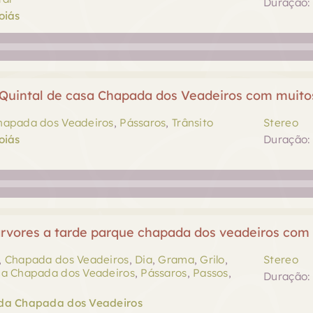
Duração: 
oiás
uintal de casa Chapada dos Veadeiros com muitos
hapada dos Veadeiros
,
Pássaros
,
Trânsito
Stereo
oiás
Duração: 
rvores a tarde parque chapada dos veadeiros com 
,
Chapada dos Veadeiros
,
Dia
,
Grama
,
Grilo
,
Stereo
da Chapada dos Veadeiros
,
Pássaros
,
Passos
,
Duração: 
da Chapada dos Veadeiros