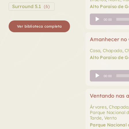
Surround 5.1
(
6
)
Alto Paraíso de G
Tocador
00:00
de
Ver biblioteca completa
áudio
Amanhecer no Q
Casa
,
Chapada
,
C
Alto Paraíso de G
Tocador
00:00
de
áudio
Ventando nas a
Árvores
,
Chapada
Parque Nacional 
Tarde
,
Vento
Parque Nacional 