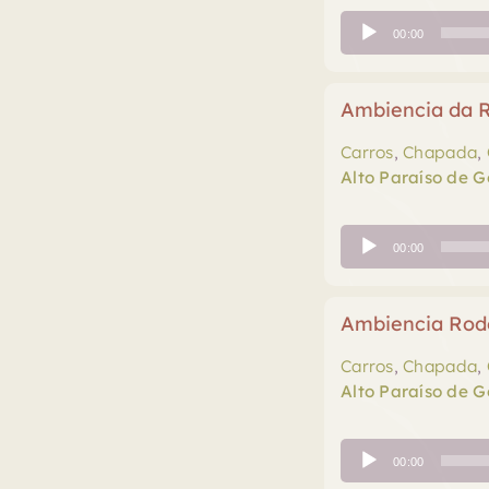
Tocador
00:00
de
áudio
Ambiencia da R
Carros
,
Chapada
,
Alto Paraíso de G
Tocador
00:00
de
áudio
Ambiencia Rodo
Carros
,
Chapada
,
Alto Paraíso de G
Tocador
00:00
de