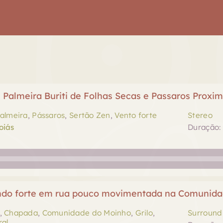
 Palmeira Buriti de Folhas Secas e Passaros Proxi
almeira
,
Pássaros
,
Sertão Zen
,
Vento forte
Stereo
oiás
Duração: 
indo forte em rua pouco movimentada na Comunid
,
Chapada
,
Comunidade do Moinho
,
Grilo
,
Surround 
ral