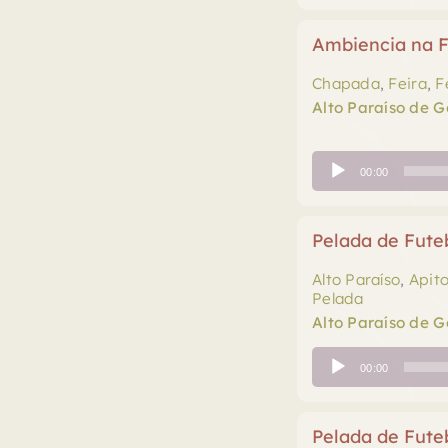
áudio
Ambiencia na F
Chapada
,
Feira
,
F
Alto Paraíso de G
Tocador
00:00
de
áudio
Pelada de Fute
Alto Paraíso
,
Apit
Pelada
Alto Paraíso de G
Tocador
00:00
de
áudio
Pelada de Fute