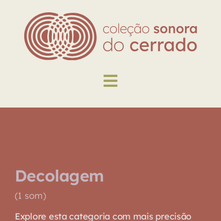
Skip
to
content
Toggle
Navigation
Explore
Biblioteca
Decolagem
Sobre
(1 som)
Explore esta categoria com mais precisão