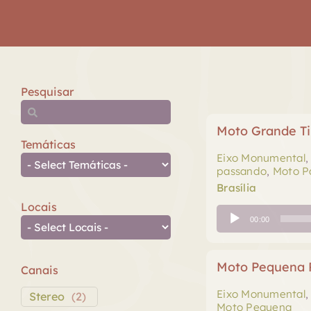
Pesquisar
Moto Grande Ti
Temáticas
Eixo Monumental
passando
,
Moto P
Brasília
Locais
Tocador
00:00
de
áudio
Moto Pequena 
Canais
Eixo Monumental
Stereo
(
2
)
Moto Pequena