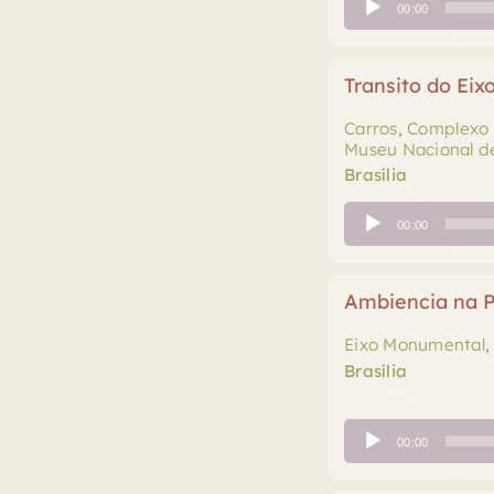
00:00
de
áudio
Transito do Ei
Carros
,
Complexo 
Museu Nacional de
Brasília
Tocador
00:00
de
áudio
Ambiencia na P
Eixo Monumental
Brasília
Tocador
00:00
de
áudio