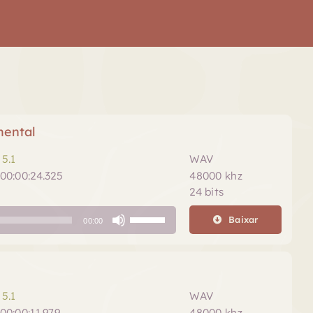
mental
5.1
WAV
00:00:24.325
48000 khz
24 bits
Use
Baixar
00:00
as
setas
para
cima
ou
5.1
WAV
para
00:00:11.979
48000 khz