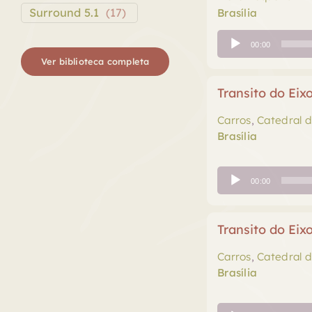
Surround 5.1
(
17
)
Brasília
Tocador
00:00
de
Ver biblioteca completa
áudio
Transito do Eix
Carros
,
Catedral d
Brasília
Tocador
00:00
de
áudio
Transito do Ei
Carros
,
Catedral d
Brasília
Tocador