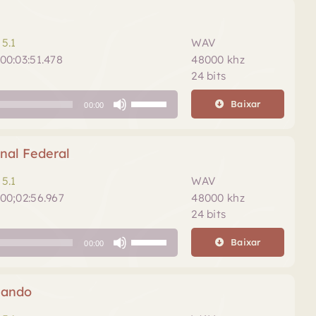
para
o
cima
volume.
ou
5.1
WAV
para
00:03:51.478
48000 khz
baixo
24 bits
para
Use
aumentar
Baixar
00:00
as
ou
setas
diminuir
para
nal Federal
o
cima
volume.
ou
5.1
WAV
para
00;02:56.967
48000 khz
baixo
24 bits
para
Use
aumentar
Baixar
00:00
as
ou
setas
diminuir
para
nando
o
cima
volume.