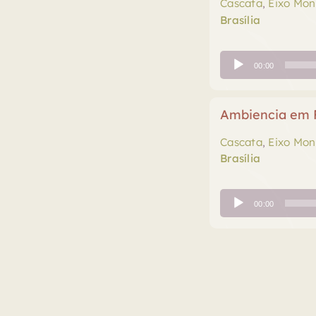
Cascata
,
Eixo Mo
Brasília
Tocador
00:00
de
áudio
Ambiencia em F
Cascata
,
Eixo Mo
Brasília
Tocador
00:00
de
áudio