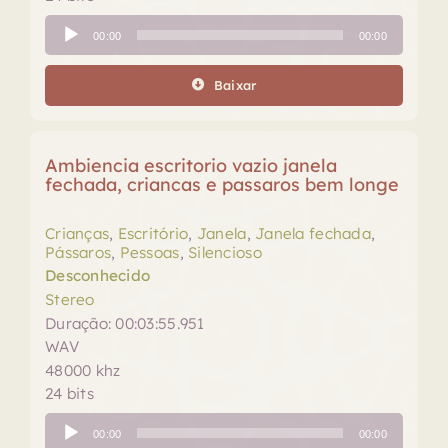
Tocador
00:00
00:00
de
áudio
Baixar
Ambiencia escritorio vazio janela
fechada, criancas e passaros bem longe
Crianças
,
Escritório
,
Janela
,
Janela fechada
,
Pássaros
,
Pessoas
,
Silencioso
Desconhecido
Stereo
Duração: 00:03:55.951
WAV
48000 khz
24 bits
Tocador
00:00
00:00
de