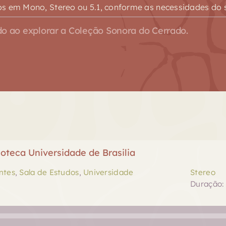
s em Mono, Stereo ou 5.1, conforme as necessidades do s
o ao explorar a Coleção Sonora do Cerrado.
oteca Universidade de Brasilia
ntes
,
Sala de Estudos
,
Universidade
Stereo
Duração: 