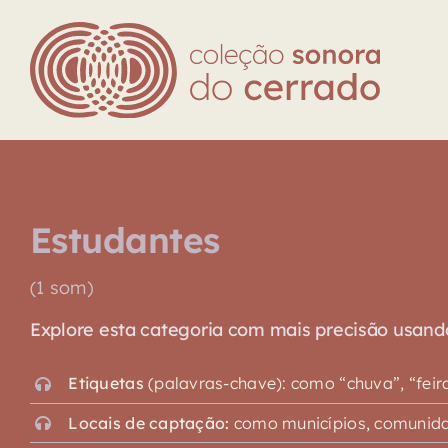
Skip
to
content
Estudantes
(1 som)
Explore esta categoria com mais precisão usando o
Etiquetas
(palavras-chave): como “chuva”, “feira”,
Locais de captação:
como municípios, comunidad