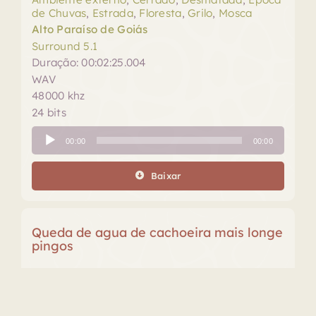
de Chuvas
,
Estrada
,
Floresta
,
Grilo
,
Mosca
Alto Paraíso de Goiás
Surround 5.1
Duração: 00:02:25.004
WAV
48000 khz
24 bits
Tocador
00:00
00:00
de
áudio
Baixar
Queda de agua de cachoeira mais longe
pingos
Água
,
Aves
,
Cachoeira
,
Estalos
,
Floresta
,
Gotas
,
Gotejar
,
Pássaros
,
Pingos
,
Queda-d'água
Pirinópolis, Goiás