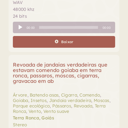
WAV
48000 khz
24 bits
Tocador
00:00
00:00
de
áudio
Baixar
Revoada de jandaias verdadeiras que
estavam comendo goiaba em terra
ronca, passaros, moscas, cigarras,
gravacao em ab
Árvore
,
Batendo asas
,
Cigarra
,
Comendo
,
Goiaba
,
Insetos
,
Jandaia verdadeira
,
Moscas
,
Parque ecológico
,
Pássaros
,
Revoada
,
Terra
Ronca
,
Vento
,
Vento suave
Terra Ronca, Goiás
Stereo