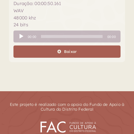
Duração: 00:00:50.161
WAV
48000 khz
24 bits
Tocador
00:00
00:00
de
áudio
Baixar
Este projeto é realizado com o apoio do Fundo de Apoio à
Cultura do Distrito Federal