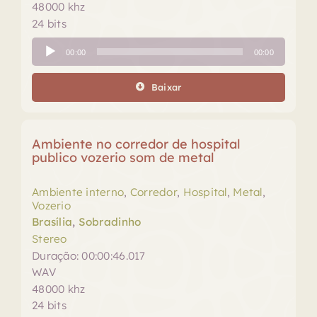
48000 khz
24 bits
Tocador
00:00
00:00
de
áudio
Baixar
Ambiente no corredor de hospital
publico vozerio som de metal
Ambiente interno
,
Corredor
,
Hospital
,
Metal
,
Vozerio
Brasília
,
Sobradinho
Stereo
Duração: 00:00:46.017
WAV
48000 khz
24 bits