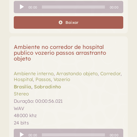
Tocador
00:00
00:00
de
áudio
Baixar
Ambiente no corredor de hospital
publico vozerio passos arrastranto
objeto
Ambiente interno
,
Arrastando objeto
,
Corredor
,
Hospital
,
Passos
,
Vozerio
Brasília
,
Sobradinho
Stereo
Duração: 00:00:56.021
WAV
48000 khz
24 bits
Tocador
00:00
00:00