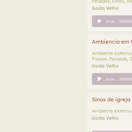
Pessoas
,
Sinos
,
Ta
Goiás Velho
Tocador
00:00
de
áudio
Ambiencia em f
Ambiente externo
Passos
,
Pessoas
,
S
Goiás Velho
Tocador
00:00
de
áudio
Sinos de igreja
Ambiente externo
Goiás Velho