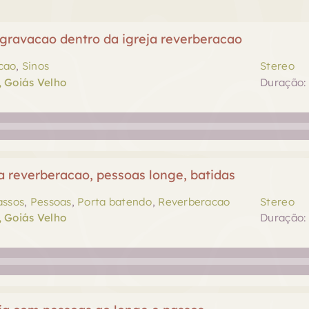
 gravacao dentro da igreja reverberacao
cao
,
Sinos
Stereo
, Goiás Velho
Duração: 
a reverberacao, pessoas longe, batidas
assos
,
Pessoas
,
Porta batendo
,
Reverberacao
Stereo
, Goiás Velho
Duração: 