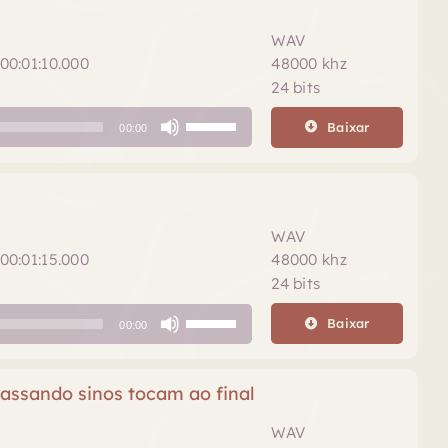
o
cima
volume.
ou
WAV
para
00:01:10.000
48000 khz
baixo
24 bits
para
Use
aumentar
Baixar
00:00
as
ou
setas
diminuir
para
o
cima
volume.
ou
WAV
para
00:01:15.000
48000 khz
baixo
24 bits
para
Use
aumentar
Baixar
00:00
as
ou
setas
diminuir
para
assando sinos tocam ao final
o
cima
volume.
ou
WAV