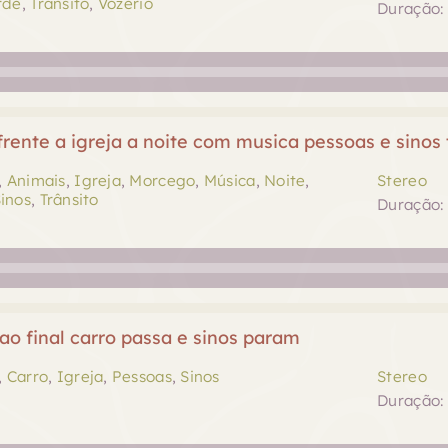
rde
,
Trânsito
,
Vozerio
Duração: 
rente a igreja a noite com musica pessoas e sinos
,
Animais
,
Igreja
,
Morcego
,
Música
,
Noite
,
Stereo
inos
,
Trânsito
Duração: 
 ao final carro passa e sinos param
,
Carro
,
Igreja
,
Pessoas
,
Sinos
Stereo
Duração: 