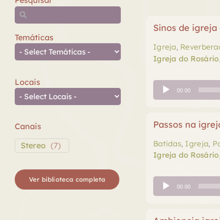
Pesquisar
Sinos de igreja
Temáticas
Igreja
,
Reverbera
Igreja do Rosário
Locais
Tocador
00:00
de
áudio
Passos na igrej
Canais
Batidas
,
Igreja
,
P
Stereo
(
7
)
Igreja do Rosário
Ver biblioteca completa
Tocador
00:00
de
áudio