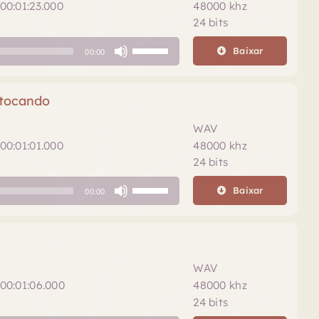
para
00:01:23.000
48000 khz
baixo
24 bits
para
Use
aumentar
Baixar
00:00
as
ou
setas
diminuir
para
 tocando
o
cima
volume.
ou
WAV
para
00:01:01.000
48000 khz
baixo
24 bits
para
Use
aumentar
Baixar
00:00
as
ou
setas
diminuir
para
o
cima
volume.
ou
WAV
para
00:01:06.000
48000 khz
baixo
24 bits
para