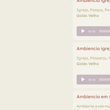
Ambiencia igre
Igreja
,
Passos
,
Pe
Goiás Velho
Tocador
00:00
de
áudio
Ambiencia igre
Igreja
,
Pássaros
,
Goiás Velho
Tocador
00:00
de
áudio
Ambiencia em f
Ambiente externo