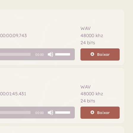
WAV
00:00:09.743
48000 khz
24 bits
Use
Baixar
00:00
as
setas
para
cima
ou
WAV
para
00:01:45.431
48000 khz
baixo
24 bits
para
Use
aumentar
Baixar
00:00
as
ou
setas
diminuir
para