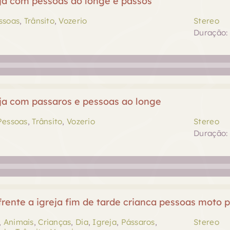
ja com pessoas ao longe e passos
ssoas
,
Trânsito
,
Vozerio
Stereo
Duração: 
ja com passaros e pessoas ao longe
Pessoas
,
Trânsito
,
Vozerio
Stereo
Duração: 
rente a igreja fim de tarde crianca pessoas moto p
,
Animais
,
Crianças
,
Dia
,
Igreja
,
Pássaros
,
Stereo