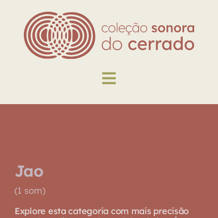
Skip
to
content
Toggle
Navigation
Explore
Biblioteca
Jao
Sobre
(1 som)
Explore esta categoria com mais precisão