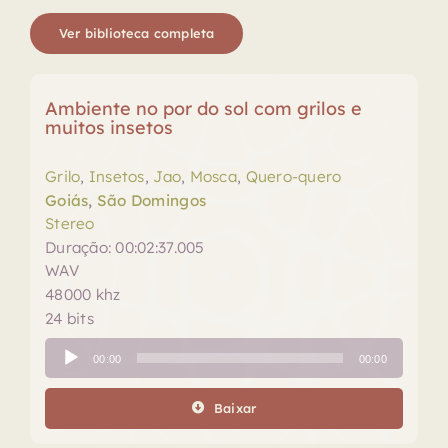
Ver biblioteca completa
Ambiente no por do sol com grilos e
muitos insetos
Grilo
,
Insetos
,
Jao
,
Mosca
,
Quero-quero
Goiás
,
São Domingos
Stereo
Duração: 00:02:37.005
WAV
48000 khz
24 bits
Tocador
00:00
00:00
de
áudio
Baixar