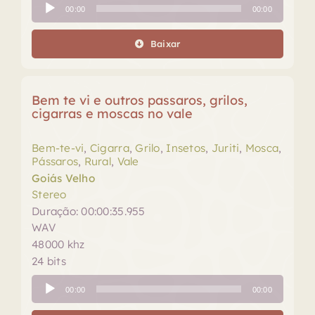
Tocador
00:00
00:00
de
áudio
Baixar
Bem te vi e outros passaros, grilos,
cigarras e moscas no vale
Bem-te-vi
,
Cigarra
,
Grilo
,
Insetos
,
Juriti
,
Mosca
,
Pássaros
,
Rural
,
Vale
Goiás Velho
Stereo
Duração: 00:00:35.955
WAV
48000 khz
24 bits
Tocador
00:00
00:00
de
áudio