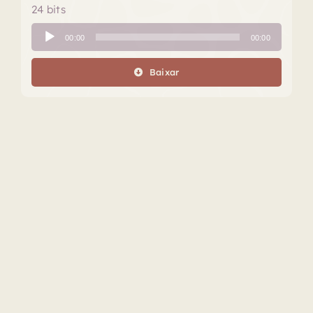
24 bits
Tocador
00:00
00:00
de
áudio
Baixar
Este projeto é realizado com o apoio do Fundo de Apoio à
Cultura do Distrito Federal