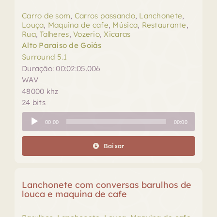
Carro de som
,
Carros passando
,
Lanchonete
,
Louça
,
Maquina de cafe
,
Música
,
Restaurante
,
Rua
,
Talheres
,
Vozerio
,
Xicaras
Alto Paraíso de Goiás
Surround 5.1
Duração: 00:02:05.006
WAV
48000 khz
24 bits
Tocador
00:00
00:00
de
áudio
Baixar
Lanchonete com conversas barulhos de
louca e maquina de cafe