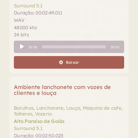
Surround 5.1
Duração: 00:02:49.011
WAV
48000 khz
24 bits
Tocador
00:00
00:00
de
áudio
Baixar
Ambiente lanchonete com vozes de
clientes e louça
Barulhos
,
Lanchonete
,
Louça
,
Maquina de cafe
,
Talheres
,
Vozerio
Alto Paraíso de Goiás
Surround 5.1
Duração: 00:02:50.023