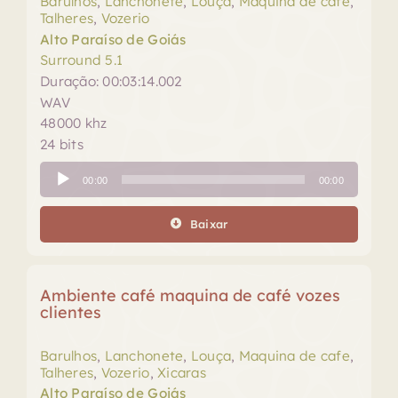
Barulhos
,
Lanchonete
,
Louça
,
Maquina de cafe
,
Talheres
,
Vozerio
Alto Paraíso de Goiás
Surround 5.1
Duração: 00:03:14.002
WAV
48000 khz
24 bits
Tocador
00:00
00:00
de
áudio
Baixar
Ambiente café maquina de café vozes
clientes
Barulhos
,
Lanchonete
,
Louça
,
Maquina de cafe
,
Talheres
,
Vozerio
,
Xicaras
Alto Paraíso de Goiás