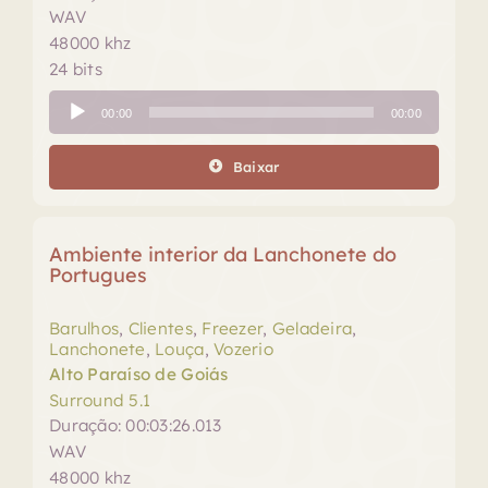
WAV
48000 khz
24 bits
Tocador
00:00
00:00
de
áudio
Baixar
Ambiente interior da Lanchonete do
Portugues
Barulhos
,
Clientes
,
Freezer
,
Geladeira
,
Lanchonete
,
Louça
,
Vozerio
Alto Paraíso de Goiás
Surround 5.1
Duração: 00:03:26.013
WAV
48000 khz