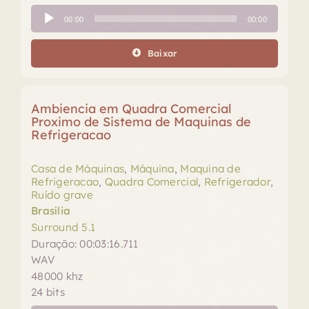
Tocador
00:00
00:00
de
áudio
Baixar
Ambiencia em Quadra Comercial
Proximo de Sistema de Maquinas de
Refrigeracao
Casa de Máquinas
,
Máquina
,
Maquina de
Refrigeracao
,
Quadra Comercial
,
Refrigerador
,
Ruído grave
Brasília
Surround 5.1
Duração: 00:03:16.711
WAV
48000 khz
24 bits