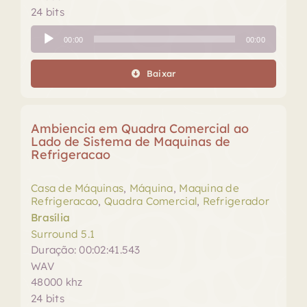
24 bits
Tocador
00:00
00:00
de
áudio
Baixar
Ambiencia em Quadra Comercial ao
Lado de Sistema de Maquinas de
Refrigeracao
Casa de Máquinas
,
Máquina
,
Maquina de
Refrigeracao
,
Quadra Comercial
,
Refrigerador
Brasília
Surround 5.1
Duração: 00:02:41.543
WAV
48000 khz
24 bits