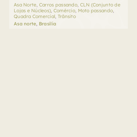
Asa Norte
,
Carros passando
,
CLN (Conjunto de
Lojas e Núcleos)
,
Comércio
,
Moto passando
,
Quadra Comercial
,
Trânsito
Asa norte
,
Brasília
Surround 5.1
Duração: 00:03:11.458
WAV
48000 khz
24 bits
Tocador
00:00
00:00
de
áudio
Baixar