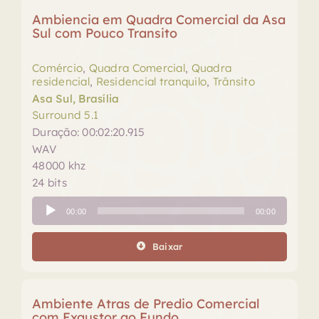
Ambiencia em Quadra Comercial da Asa
Sul com Pouco Transito
Comércio
,
Quadra Comercial
,
Quadra
residencial
,
Residencial tranquilo
,
Trânsito
Asa Sul, Brasília
Surround 5.1
Duração: 00:02:20.915
WAV
48000 khz
24 bits
Tocador
00:00
00:00
de
áudio
Baixar
Ambiente Atras de Predio Comercial
com Exaustor ao Fundo