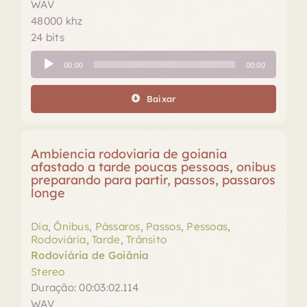
WAV
48000 khz
24 bits
Tocador
00:00
00:00
de
áudio
Baixar
Ambiencia rodoviaria de goiania
afastado a tarde poucas pessoas, onibus
preparando para partir, passos, passaros
longe
Dia
,
Ônibus
,
Pássaros
,
Passos
,
Pessoas
,
Rodoviária
,
Tarde
,
Trânsito
Rodoviária de Goiânia
Stereo
Duração: 00:03:02.114
WAV