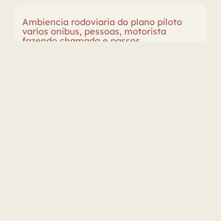
Ambiencia rodoviaria do plano piloto
varios onibus, pessoas, motorista
fazendo chamada e passos
Motorista
,
Ônibus
,
Passos
,
Pessoas
,
Rodoviária
,
Trânsito
,
Vozerio
Rodoviária do Plano Piloto
Stereo
Duração: 00:01:50.475
WAV
48000 khz
24 bits
Tocador
00:00
00:00
de
áudio
Baixar