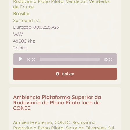
Rodoviaria Plano Piloto
,
Vendedor
,
Vendedor
de Frutas
Brasília
Surround 5.1
Duração: 00:02:16.926
WAV
48000 khz
24 bits
Tocador
00:00
00:00
de
áudio
Baixar
Ambiencia Plataforma Superior da
Rodoviaria do Plano Piloto lado do
CONIC
Ambiente externo
,
CONIC
,
Rodoviária
,
Rodoviaria Plano Piloto
,
Setor de Diversoes Sul
,