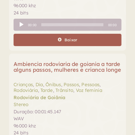
96000 khz
24 bits
Tocador
00:00
00:00
de
áudio
Baixar
Ambiencia rodoviaria de goiania a tarde
alguns passos, mulheres e crianca longe
Crianças
,
Dia
,
Ônibus
,
Passos
,
Pessoas
,
Rodoviária
,
Tarde
,
Trânsito
,
Voz feminia
Rodoviária de Goiânia
Stereo
Duração: 00:01:45.147
WAV
96000 khz
24 bits