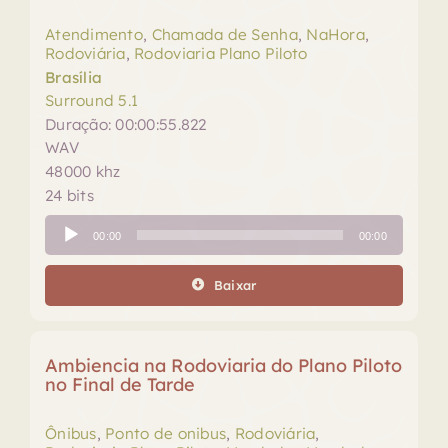
Atendimento
,
Chamada de Senha
,
NaHora
,
Rodoviária
,
Rodoviaria Plano Piloto
Brasília
Surround 5.1
Duração: 00:00:55.822
WAV
48000 khz
24 bits
Tocador
00:00
00:00
de
áudio
Baixar
Ambiencia na Rodoviaria do Plano Piloto
no Final de Tarde
Ônibus
,
Ponto de onibus
,
Rodoviária
,