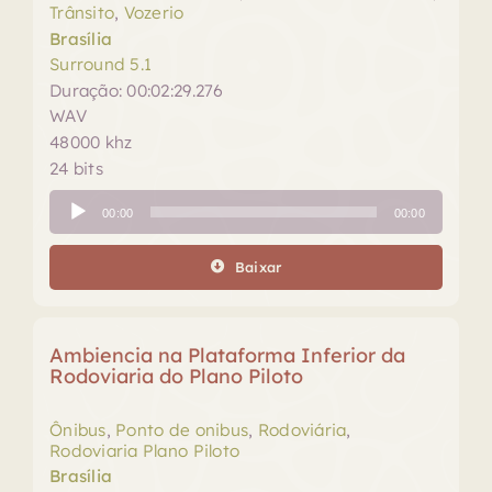
Trânsito
,
Vozerio
Brasília
Surround 5.1
Duração: 00:02:29.276
WAV
48000 khz
24 bits
Tocador
00:00
00:00
de
áudio
Baixar
Ambiencia na Plataforma Inferior da
Rodoviaria do Plano Piloto
Ônibus
,
Ponto de onibus
,
Rodoviária
,
Rodoviaria Plano Piloto
Brasília