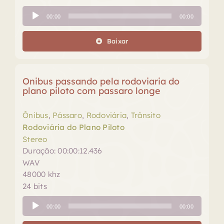
Tocador
00:00
00:00
de
áudio
Baixar
Onibus passando pela rodoviaria do
plano piloto com passaro longe
Ônibus
,
Pássaro
,
Rodoviária
,
Trânsito
Rodoviária do Plano Piloto
Stereo
Duração: 00:00:12.436
WAV
48000 khz
24 bits
Tocador
00:00
00:00
de