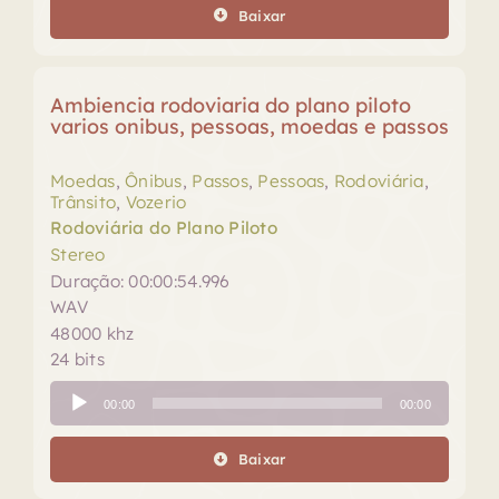
áudio
Baixar
Ambiencia rodoviaria do plano piloto
varios onibus, pessoas, moedas e passos
Moedas
,
Ônibus
,
Passos
,
Pessoas
,
Rodoviária
,
Trânsito
,
Vozerio
Rodoviária do Plano Piloto
Stereo
Duração: 00:00:54.996
WAV
48000 khz
24 bits
Tocador
00:00
00:00
de
áudio
Baixar