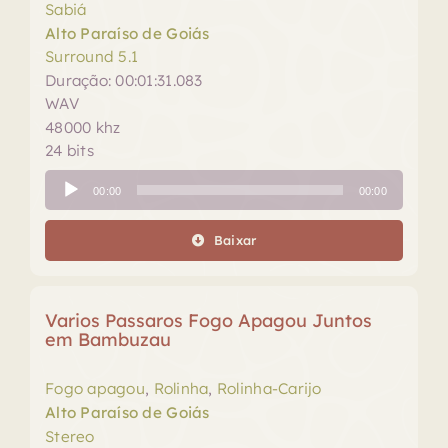
Sabiá
Alto Paraíso de Goiás
Surround 5.1
Duração: 00:01:31.083
WAV
48000 khz
24 bits
Tocador
00:00
00:00
de
áudio
Baixar
Varios Passaros Fogo Apagou Juntos
em Bambuzau
Fogo apagou
,
Rolinha
,
Rolinha-Carijo
Alto Paraíso de Goiás
Stereo