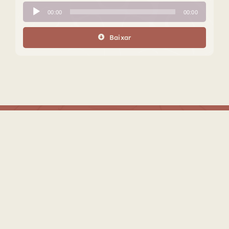
Tocador
00:00
00:00
de
áudio
Baixar
Este projeto é realizado com o apoio do Fundo de Apoio à
Cultura do Distrito Federal