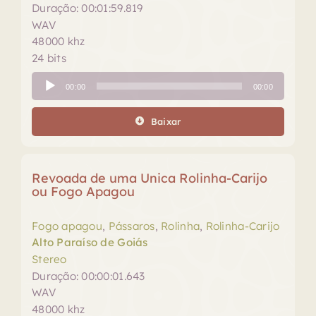
Duração: 00:01:59.819
WAV
48000 khz
24 bits
Tocador
00:00
00:00
de
áudio
Baixar
Revoada de uma Unica Rolinha-Carijo
ou Fogo Apagou
Fogo apagou
,
Pássaros
,
Rolinha
,
Rolinha-Carijo
Alto Paraíso de Goiás
Stereo
Duração: 00:00:01.643
WAV
48000 khz