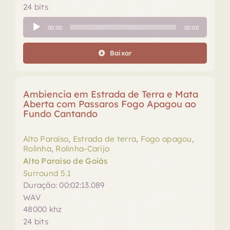
24 bits
Tocador
00:00
00:00
de
áudio
Baixar
Ambiencia em Estrada de Terra e Mata
Aberta com Passaros Fogo Apagou ao
Fundo Cantando
Alto Paraíso
,
Estrada de terra
,
Fogo apagou
,
Rolinha
,
Rolinha-Carijo
Alto Paraíso de Goiás
Surround 5.1
Duração: 00:02:13.089
WAV
48000 khz
24 bits