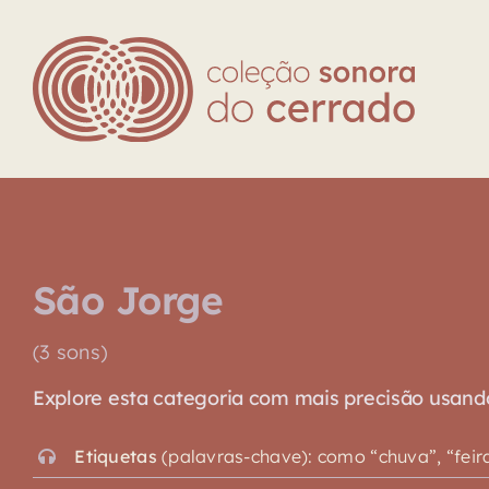
Skip
to
content
São Jorge
(3 sons)
Explore esta categoria com mais precisão usando o
Etiquetas
(palavras-chave): como “chuva”, “feira”,