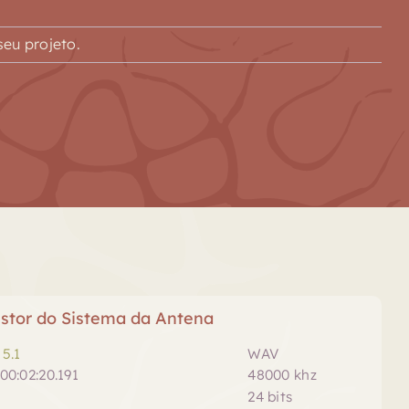
eu projeto.
stor do Sistema da Antena
5.1
WAV
00:02:20.191
48000 khz
24 bits