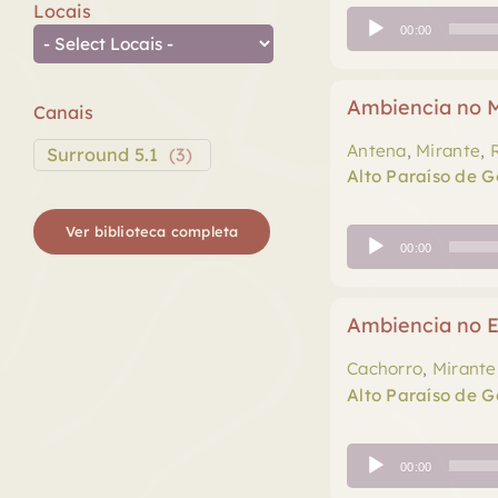
Locais
Tocador
00:00
de
áudio
Ambiencia no M
Canais
Antena
,
Mirante
,
Surround 5.1
(
3
)
Alto Paraíso de G
Ver biblioteca completa
Tocador
00:00
de
áudio
Ambiencia no E
Cachorro
,
Mirante
Alto Paraíso de G
Tocador
00:00
de