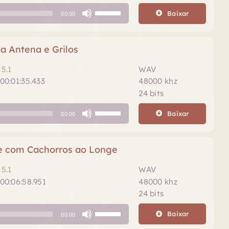
Use
Baixar
00:00
as
setas
para
a Antena e Grilos
cima
ou
5.1
WAV
para
00:01:35.433
48000 khz
baixo
24 bits
para
Use
aumentar
Baixar
00:00
as
ou
setas
diminuir
para
e com Cachorros ao Longe
o
cima
volume.
ou
5.1
WAV
para
00:06:58.951
48000 khz
baixo
24 bits
para
Use
aumentar
Baixar
00:00
as
ou