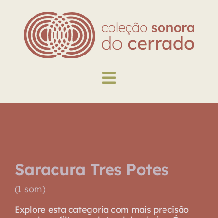
Skip
to
content
Toggle
Navigation
Explore
Biblioteca
Saracura Tres Potes
Sobre
(1 som)
Explore esta categoria com mais precisão