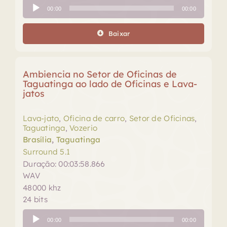
Tocador
00:00
00:00
de
áudio
Baixar
Ambiencia no Setor de Oficinas de
Taguatinga ao lado de Oficinas e Lava-
jatos
Lava-jato
,
Oficina de carro
,
Setor de Oficinas
,
Taguatinga
,
Vozerio
Brasília
,
Taguatinga
Surround 5.1
Duração: 00:03:58.866
WAV
48000 khz
24 bits
Tocador
00:00
00:00
de