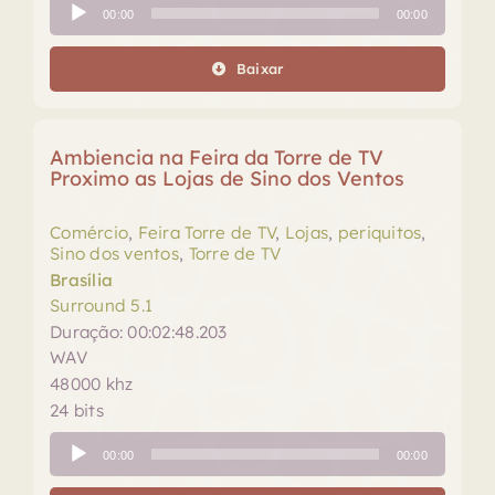
Tocador
00:00
00:00
de
áudio
Baixar
Ambiencia na Feira da Torre de TV
Proximo as Lojas de Sino dos Ventos
Comércio
,
Feira Torre de TV
,
Lojas
,
periquitos
,
Sino dos ventos
,
Torre de TV
Brasília
Surround 5.1
Duração: 00:02:48.203
WAV
48000 khz
24 bits
Tocador
00:00
00:00
de
áudio