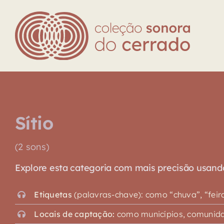
Skip
to
content
Sítio
(2 sons)
Explore esta categoria com mais precisão usando o
Etiquetas
(palavras-chave): como “chuva”, “feira”,
Locais de captação:
como municípios, comunidad