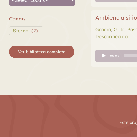
de
áudio
Ambiencia sitio
Canais
Grama
,
Grilo
,
Pás
Stereo
(
2
)
Desconhecido
Ver biblioteca completa
Tocador
00:00
de
áudio
Este pro