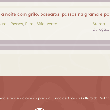
 a noite com grilo, passaros, passos na grama e p
saros
,
Passos
,
Rural
,
Sítio
,
Vento
Stereo
Duração: 
jeto é realizado com o apoio do Fundo de Apoio à Cultura do Distrit