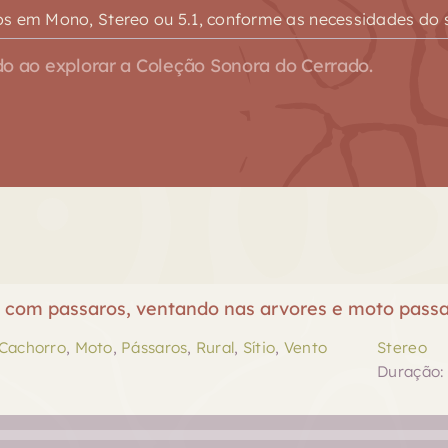
s em Mono, Stereo ou 5.1, conforme as necessidades do s
o ao explorar a Coleção Sonora do Cerrado.
o com passaros, ventando nas arvores e moto pass
Cachorro
,
Moto
,
Pássaros
,
Rural
,
Sítio
,
Vento
Stereo
Duração: 