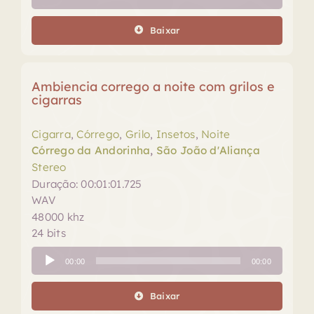
de
áudio
Baixar
Ambiencia corrego a noite com grilos e
cigarras
Cigarra
,
Córrego
,
Grilo
,
Insetos
,
Noite
Córrego da Andorinha
,
São João d'Aliança
Stereo
Duração: 00:01:01.725
WAV
48000 khz
24 bits
Tocador
00:00
00:00
de
áudio
Baixar