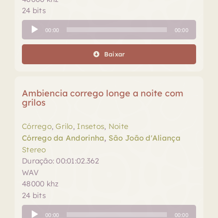
24 bits
Tocador
00:00
00:00
de
áudio
Baixar
Ambiencia corrego longe a noite com
grilos
Córrego
,
Grilo
,
Insetos
,
Noite
Córrego da Andorinha
,
São João d'Aliança
Stereo
Duração: 00:01:02.362
WAV
48000 khz
24 bits
Tocador
00:00
00:00