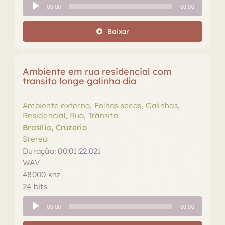
Tocador
00:00
00:00
de
áudio
Baixar
Ambiente em rua residencial com
transito longe galinha dia
Ambiente externo
,
Folhas secas
,
Galinhas
,
Residencial
,
Rua
,
Trânsito
Brasília
,
Cruzerio
Stereo
Duração: 00:01:22.021
WAV
48000 khz
24 bits
Tocador
00:00
00:00
de
áudio