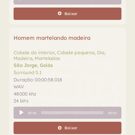
de
áudio
Baixar
Homem martelando madeira
Cidade do interior
,
Cidade pequena
,
Dia
,
Madeira
,
Marteladas
São Jorge, Goiás
Surround 5.1
Duração: 00:00:58.018
WAV
48000 khz
24 bits
Tocador
00:00
00:00
de
áudio
Baixar