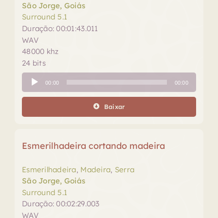
São Jorge, Goiás
Surround 5.1
Duração: 00:01:43.011
WAV
48000 khz
24 bits
Tocador
00:00
00:00
de
áudio
Baixar
Esmerilhadeira cortando madeira
Esmerilhadeira
,
Madeira
,
Serra
São Jorge, Goiás
Surround 5.1
Duração: 00:02:29.003
WAV