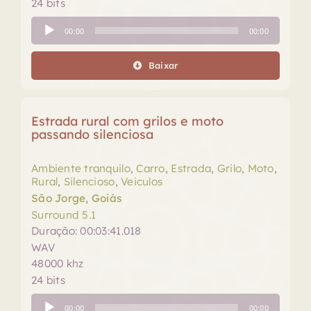
24 bits
Tocador
00:00
00:00
de
áudio
Baixar
Estrada rural com grilos e moto
passando silenciosa
Ambiente tranquilo
,
Carro
,
Estrada
,
Grilo
,
Moto
,
Rural
,
Silencioso
,
Veiculos
São Jorge, Goiás
Surround 5.1
Duração: 00:03:41.018
WAV
48000 khz
24 bits
Tocador
00:00
00:00