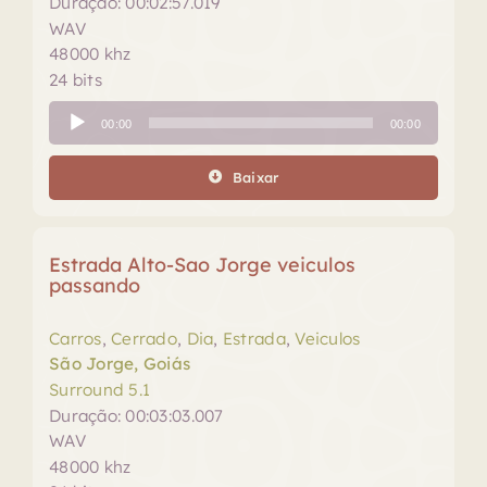
Duração: 00:02:57.019
WAV
48000 khz
24 bits
Tocador
00:00
00:00
de
áudio
Baixar
Estrada Alto-Sao Jorge veiculos
passando
Carros
,
Cerrado
,
Dia
,
Estrada
,
Veiculos
São Jorge, Goiás
Surround 5.1
Duração: 00:03:03.007
WAV
48000 khz