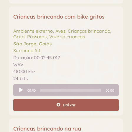
Criancas brincando com bike gritos
Ambiente externo
,
Aves
,
Crianças brincando
,
Grito
,
Pássaros
,
Vozerio criancas
São Jorge, Goiás
Surround 5.1
Duração: 00:02:45.017
WAV
48000 khz
24 bits
Tocador
00:00
00:00
de
áudio
Baixar
Criancas brincando na rua