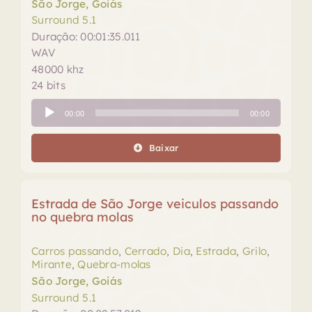
São Jorge, Goiás
Surround 5.1
Duração: 00:01:35.011
WAV
48000 khz
24 bits
Tocador
00:00
00:00
de
áudio
Baixar
Estrada de São Jorge veiculos passando
no quebra molas
Carros passando
,
Cerrado
,
Dia
,
Estrada
,
Grilo
,
Mirante
,
Quebra-molas
São Jorge, Goiás
Surround 5.1