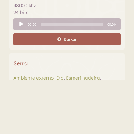
48000 khz
24 bits
Tocador
00:00
00:00
de
áudio
Baixar
Serra
Ambiente externo
,
Dia
,
Esmerilhadeira
,
Pássaros
,
Serra
,
Vila
São Jorge, Goiás
Surround 5.1
Duração: 00:01:02.023
WAV
48000 khz
24 bits