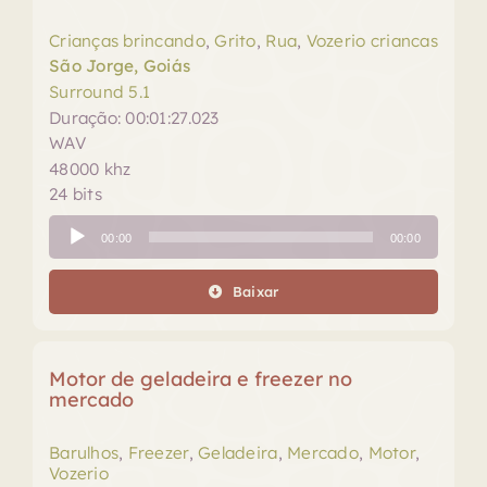
Crianças brincando
,
Grito
,
Rua
,
Vozerio criancas
São Jorge, Goiás
Surround 5.1
Duração: 00:01:27.023
WAV
48000 khz
24 bits
Tocador
00:00
00:00
de
áudio
Baixar
Motor de geladeira e freezer no
mercado
Barulhos
,
Freezer
,
Geladeira
,
Mercado
,
Motor
,
Vozerio