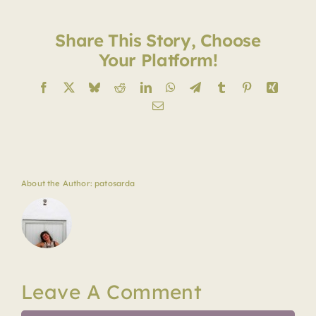
Share This Story, Choose
Your Platform!
Facebook
X
Bluesky
Reddit
LinkedIn
WhatsApp
Telegram
Tumblr
Pinterest
Xing
Email
About the Author:
patosarda
Leave A Comment