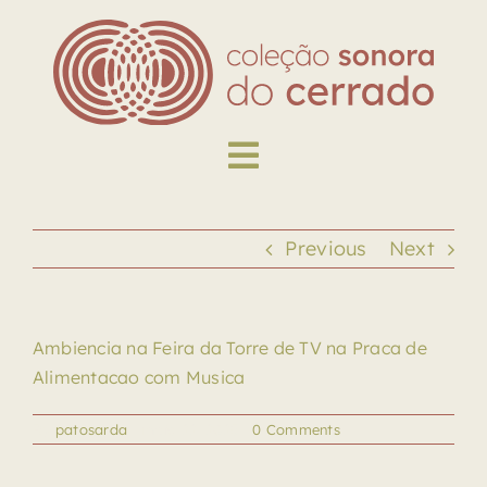
Skip
to
content
Toggle
Navigation
Explore
Previous
Next
Biblioteca
Ambiencia na Feira da Torre de TV na Praca de
Sobre
Alimentacao com Musica
By
patosarda
|
maio 22, 2025
|
0 Comments