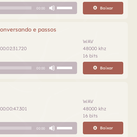
Use
Baixar
00:00
as
setas
para
conversando e passos
cima
ou
WAV
para
00:02:31.720
48000 khz
baixo
16 bits
para
Use
aumentar
Baixar
00:00
as
ou
setas
diminuir
para
o
cima
volume.
ou
WAV
para
00:00:47.301
48000 khz
baixo
16 bits
para
Use
aumentar
Baixar
00:00
as
ou