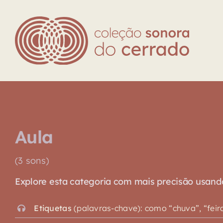
Skip
to
content
Aula
(3 sons)
Explore esta categoria com mais precisão usando o
Etiquetas
(palavras-chave): como “chuva”, “feira”,