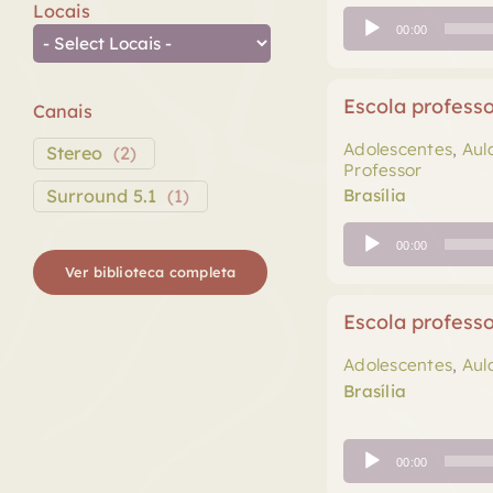
Locais
Tocador
00:00
de
áudio
Escola profess
Canais
Adolescentes
,
Aul
Stereo
(
2
)
Professor
Surround 5.1
(
1
)
Brasília
Tocador
00:00
de
Ver biblioteca completa
áudio
Escola profess
Adolescentes
,
Aul
Brasília
Tocador
00:00
de