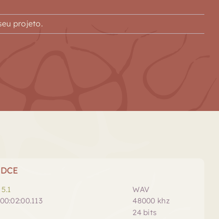
eu projeto.
 DCE
5.1
WAV
00:02:00.113
48000 khz
24 bits