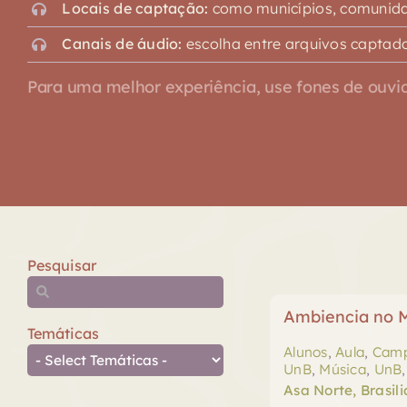
Locais de captação:
como municípios, comunidad
Canais de áudio:
escolha entre arquivos captado
Para uma melhor experiência, use fones de ouvid
Pesquisar
Ambiencia no M
Temáticas
Alunos
,
Aula
,
Camp
UnB
,
Música
,
UnB
Asa Norte, Brasili