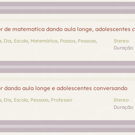
or de matematica dando aula longe, adolescentes 
a
,
Dia
,
Escola
,
Matemática
,
Passos
,
Pessoas
,
Stereo
Duração: 
or dando aula longe e adolescentes conversando
a
,
Dia
,
Escola
,
Pessoas
,
Professor
Stereo
Duração: 