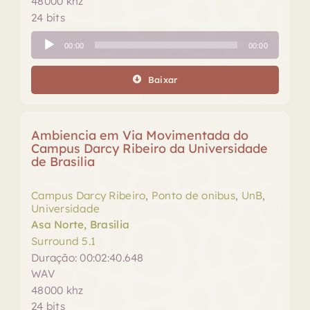
48000 khz
24 bits
Tocador
00:00
00:00
de
áudio
Baixar
Ambiencia em Via Movimentada do
Campus Darcy Ribeiro da Universidade
de Brasilia
Campus Darcy Ribeiro
,
Ponto de onibus
,
UnB
,
Universidade
Asa Norte, Brasilia
Surround 5.1
Duração: 00:02:40.648
WAV
48000 khz
24 bits