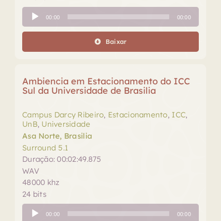
Tocador
00:00
00:00
de
áudio
Baixar
Ambiencia em Estacionamento do ICC
Sul da Universidade de Brasilia
Campus Darcy Ribeiro
,
Estacionamento
,
ICC
,
UnB
,
Universidade
Asa Norte, Brasilia
Surround 5.1
Duração: 00:02:49.875
WAV
48000 khz
24 bits
Tocador
00:00
00:00
de