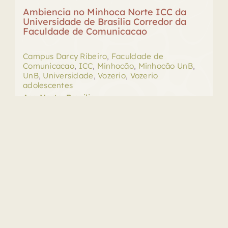
Ambiencia no Minhoca Norte ICC da
Universidade de Brasilia Corredor da
Faculdade de Comunicacao
Campus Darcy Ribeiro
,
Faculdade de
Comunicacao
,
ICC
,
Minhocão
,
Minhocão UnB
,
UnB
,
Universidade
,
Vozerio
,
Vozerio
adolescentes
Asa Norte, Brasilia
Surround 5.1
Duração: 00:03:03.322
WAV
48000 khz
24 bits
Tocador
00:00
00:00
de
áudio
Baixar