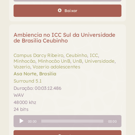
áudio
Baixar
Ambiencia no ICC Sul da Universidade
de Brasilia Ceubinho
Campus Darcy Ribeiro
,
Ceubinho
,
ICC
,
Minhocão
,
Minhocão UnB
,
UnB
,
Universidade
,
Vozerio
,
Vozerio adolescentes
Asa Norte, Brasilia
Surround 5.1
Duração: 00:03:12.486
WAV
48000 khz
24 bits
Tocador
00:00
00:00
de
áudio