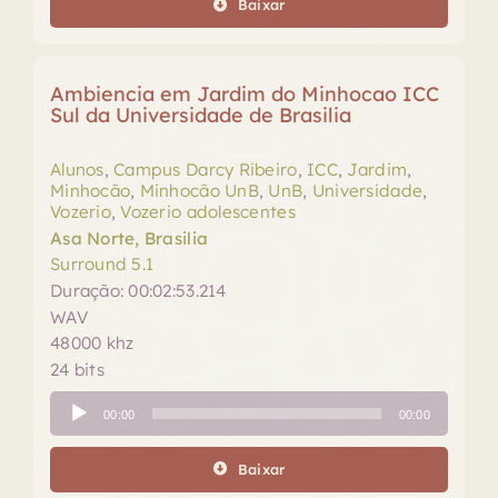
Baixar
Ambiencia em Jardim do Minhocao ICC
Sul da Universidade de Brasilia
Alunos
,
Campus Darcy Ribeiro
,
ICC
,
Jardim
,
Minhocão
,
Minhocão UnB
,
UnB
,
Universidade
,
Vozerio
,
Vozerio adolescentes
Asa Norte, Brasilia
Surround 5.1
Duração: 00:02:53.214
WAV
48000 khz
24 bits
Tocador
00:00
00:00
de
áudio
Baixar