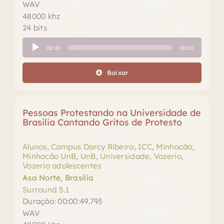
WAV
48000 khz
24 bits
Tocador
00:00
00:00
de
áudio
Baixar
Pessoas Protestando na Universidade de
Brasilia Cantando Gritos de Protesto
Alunos
,
Campus Darcy Ribeiro
,
ICC
,
Minhocão
,
Minhocão UnB
,
UnB
,
Universidade
,
Vozerio
,
Vozerio adolescentes
Asa Norte, Brasilia
Surround 5.1
Duração: 00:00:49.793
WAV