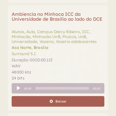
Ambiencia no Minhoca ICC da
Universidade de Brasilia ao lado do DCE
Alunos
,
Aula
,
Campus Darcy Ribeiro
,
ICC
,
Minhocão
,
Minhocão UnB
,
Música
,
UnB
,
Universidade
,
Vozerio
,
Vozerio adolescentes
Asa Norte, Brasilia
Surround 5.1
Duração: 00:02:00.113
WAV
48000 khz
24 bits
Tocador
00:00
00:00
de
áudio
Baixar