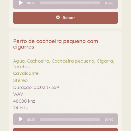
Tocador
00:00
00:00
de
áudio
Baixar
Perto de cachoeira pequena com
cigarras
Água
,
Cachoeira
,
Cachoeira pequena
,
Cigarra
,
Insetos
Cavalcante
Stereo
Duração: 00:02:17.359
WAV
48000 khz
24 bits
Tocador
00:00
00:00
de
áudio