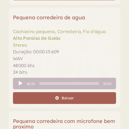
Pequena corredeira de agua
Cachoeira pequena
,
Corredeira
,
Fio d'água
Alto Paraíso de Goiás
Stereo
Duração: 00:00:13.609
WAV
48000 khz
24 bits
Tocador
00:00
00:00
de
áudio
Baixar
Pequena corredeira com microfone bem
proximo