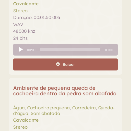
Cavalcante
Stereo
Duração: 00:01:50.005
WAV
48000 khz
24 bits
Tocador
00:00
00:00
de
áudio
Baixar
Ambiente de pequena queda de
cachoeira dentro da pedra som abafado
Água
,
Cachoeira pequena
,
Corredeira
,
Queda-
d'água
,
Som abafado
Cavalcante
Stereo