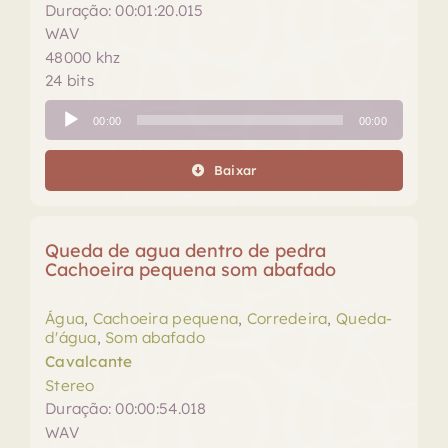
Duração: 00:01:20.015
WAV
48000 khz
24 bits
Tocador
00:00
00:00
de
áudio
Baixar
Queda de agua dentro de pedra
Cachoeira pequena som abafado
Água
,
Cachoeira pequena
,
Corredeira
,
Queda-
d'água
,
Som abafado
Cavalcante
Stereo
Duração: 00:00:54.018
WAV