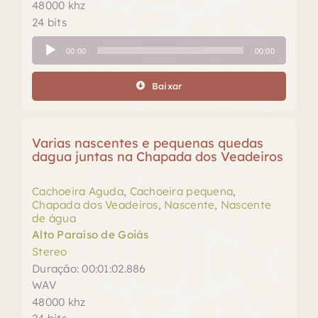
48000 khz
24 bits
Tocador
00:00
00:00
de
áudio
Baixar
Varias nascentes e pequenas quedas
dagua juntas na Chapada dos Veadeiros
Cachoeira Aguda
,
Cachoeira pequena
,
Chapada dos Veadeiros
,
Nascente
,
Nascente
de água
Alto Paraíso de Goiás
Stereo
Duração: 00:01:02.886
WAV
48000 khz