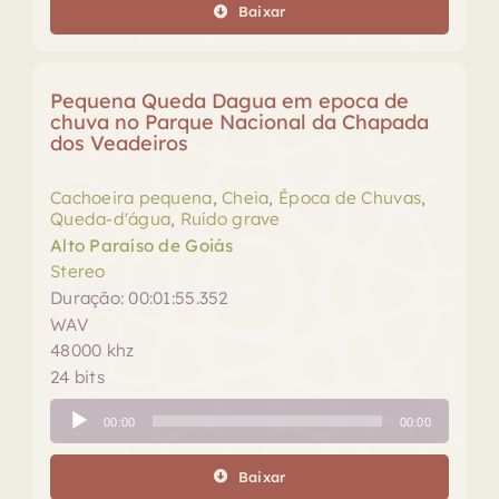
Baixar
Pequena Queda Dagua em epoca de
chuva no Parque Nacional da Chapada
dos Veadeiros
Cachoeira pequena
,
Cheia
,
Época de Chuvas
,
Queda-d'água
,
Ruído grave
Alto Paraíso de Goiás
Stereo
Duração: 00:01:55.352
WAV
48000 khz
24 bits
Tocador
00:00
00:00
de
áudio
Baixar