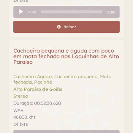
24 bits
Tocador
00:00
00:00
de
áudio
Baixar
Cachoeira pequena e aguda com poco
em mata fechada nas Loquinhas de Alto
Paraiso
Cachoeira Aguda
,
Cachoeira pequena
,
Mata
fechada
,
Pocinho
Alto Paraíso de Goiás
Stereo
Duração: 00:02:30.620
WAV
48000 khz
24 bits