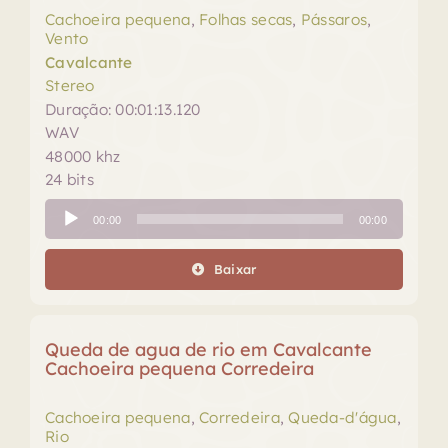
Cachoeira pequena
,
Folhas secas
,
Pássaros
,
Vento
Cavalcante
Stereo
Duração: 00:01:13.120
WAV
48000 khz
24 bits
Tocador
00:00
00:00
de
áudio
Baixar
Queda de agua de rio em Cavalcante
Cachoeira pequena Corredeira
Cachoeira pequena
,
Corredeira
,
Queda-d'água
,
Rio