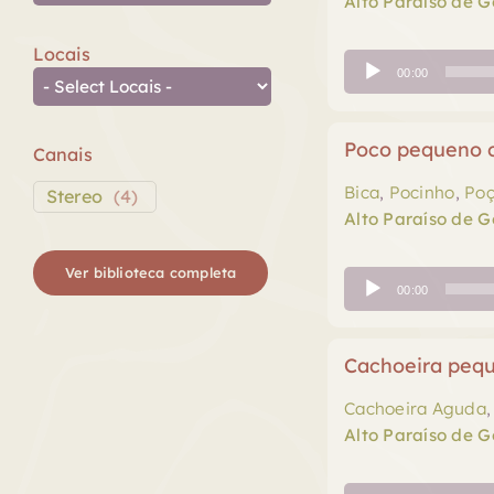
Alto Paraíso de G
Locais
Tocador
00:00
de
áudio
Poco pequeno 
Canais
Bica
,
Pocinho
,
Poç
Stereo
(
4
)
Alto Paraíso de G
Ver biblioteca completa
Tocador
00:00
de
áudio
Cachoeira pequ
Cachoeira Aguda
Alto Paraíso de G