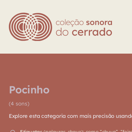
Skip
to
content
Pocinho
(4 sons)
Explore esta categoria com mais precisão usando o
Etiquetas
(palavras-chave): como “chuva”, “feira”,