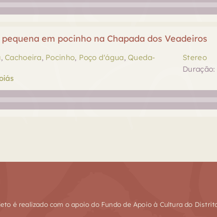
 pequena em pocinho na Chapada dos Veadeiros
a
,
Cachoeira
,
Pocinho
,
Poço d'água
,
Queda-
Stereo
Duração: 
oiás
jeto é realizado com o apoio do Fundo de Apoio à Cultura do Distrit