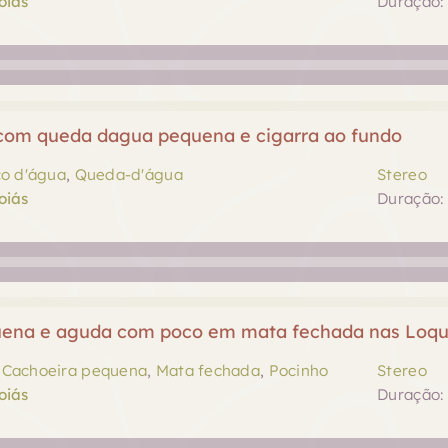
oiás
Duração: 
com queda dagua pequena e cigarra ao fundo
o d'água
,
Queda-d'água
Stereo
oiás
Duração: 
ena e aguda com poco em mata fechada nas Loqui
,
Cachoeira pequena
,
Mata fechada
,
Pocinho
Stereo
oiás
Duração: 