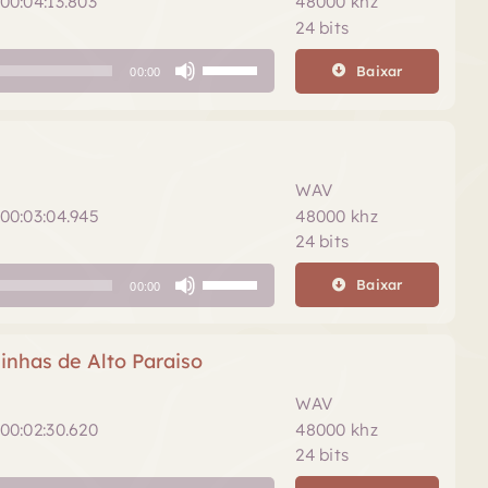
00:04:13.803
48000 khz
24 bits
Use
Baixar
00:00
as
setas
para
cima
ou
WAV
para
00:03:04.945
48000 khz
baixo
24 bits
para
Use
aumentar
Baixar
00:00
as
ou
setas
diminuir
para
nhas de Alto Paraiso
o
cima
volume.
ou
WAV
para
00:02:30.620
48000 khz
baixo
24 bits
para
Use