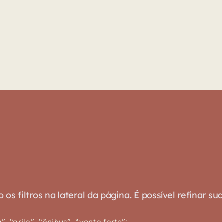
s filtros na lateral da página. É possível refinar su
 “grilo”, “ônibus”, “vento forte”;