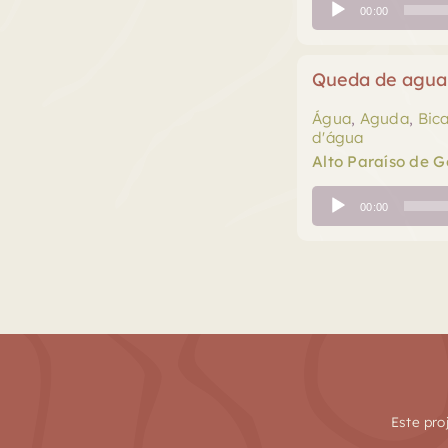
Tocador
00:00
de
áudio
Queda de agua
Água
,
Aguda
,
Bic
d'água
Alto Paraíso de G
Tocador
00:00
de
áudio
Este pro