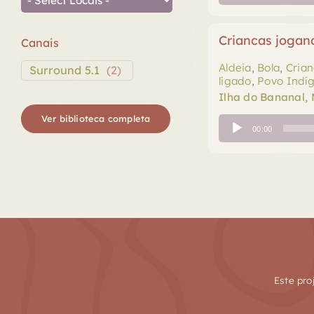
de
áudio
Criancas jogan
Canais
Aldeia
,
Bola
,
Crian
Surround 5.1
(
2
)
ligado
,
Povo Indí
Ilha do Bananal,
Ver biblioteca completa
Tocador
00:00
de
áudio
Este pro