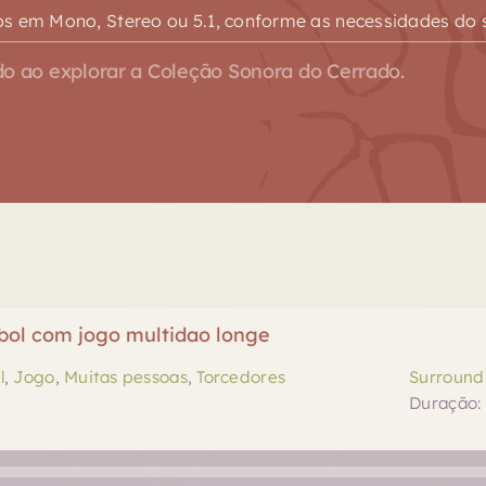
s em Mono, Stereo ou 5.1, conforme as necessidades do s
o ao explorar a Coleção Sonora do Cerrado.
ebol com jogo multidao longe
l
,
Jogo
,
Muitas pessoas
,
Torcedores
Surround 
Duração: 