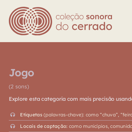
Skip
to
content
Jogo
(2 sons)
Explore esta categoria com mais precisão usando o
Etiquetas
(palavras-chave): como “chuva”, “feira”,
Locais de captação:
como municípios, comunidad