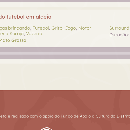
do futebol em aldeia
ças brincando
,
Futebol
,
Grito
,
Jogo
,
Motor
Surround 
gena Karajá
,
Vozerio
Duração: 
 Mato Grosso
jeto é realizado com o apoio do Fundo de Apoio à Cultura do Distrit