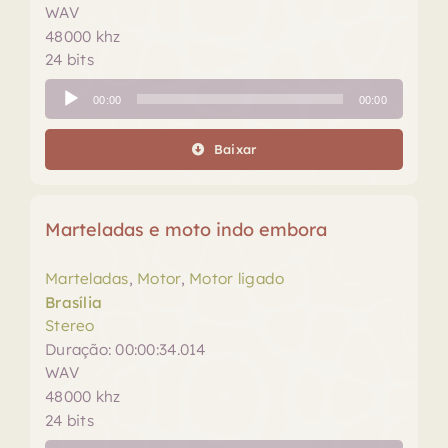
WAV
48000 khz
24 bits
Tocador
00:00
00:00
de
áudio
Baixar
Marteladas e moto indo embora
Marteladas
,
Motor
,
Motor ligado
Brasília
Stereo
Duração: 00:00:34.014
WAV
48000 khz
24 bits