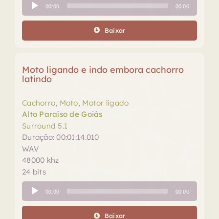
Tocador
00:00
00:00
de
áudio
Baixar
Moto ligando e indo embora cachorro
latindo
Cachorro
,
Moto
,
Motor ligado
Alto Paraíso de Goiás
Surround 5.1
Duração: 00:01:14.010
WAV
48000 khz
24 bits
Tocador
00:00
00:00
de
áudio
Baixar