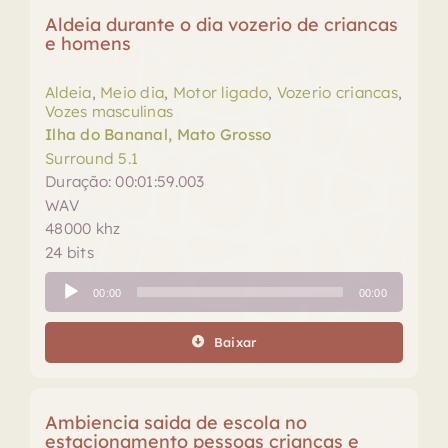
Aldeia durante o dia vozerio de criancas
e homens
Aldeia
,
Meio dia
,
Motor ligado
,
Vozerio criancas
,
Vozes masculinas
Ilha do Bananal, Mato Grosso
Surround 5.1
Duração: 00:01:59.003
WAV
48000 khz
24 bits
Tocador
00:00
00:00
de
áudio
Baixar
Ambiencia saida de escola no
estacionamento pessoas criancas e