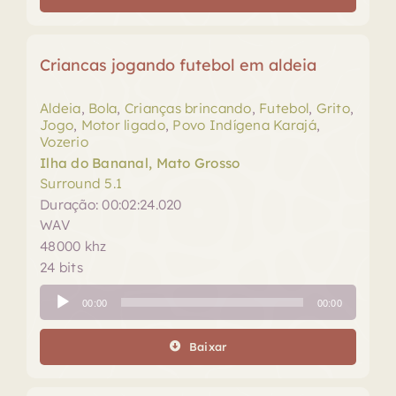
Criancas jogando futebol em aldeia
Aldeia
,
Bola
,
Crianças brincando
,
Futebol
,
Grito
,
Jogo
,
Motor ligado
,
Povo Indígena Karajá
,
Vozerio
Ilha do Bananal, Mato Grosso
Surround 5.1
Duração: 00:02:24.020
WAV
48000 khz
24 bits
Tocador
00:00
00:00
de
áudio
Baixar