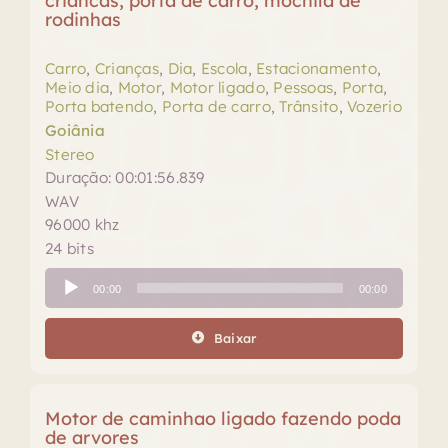
criancas, porta de carro, mochila de
rodinhas
Carro
,
Crianças
,
Dia
,
Escola
,
Estacionamento
,
Meio dia
,
Motor
,
Motor ligado
,
Pessoas
,
Porta
,
Porta batendo
,
Porta de carro
,
Trânsito
,
Vozerio
Goiânia
Stereo
Duração: 00:01:56.839
WAV
96000 khz
24 bits
Tocador
00:00
00:00
de
áudio
Baixar
Motor de caminhao ligado fazendo poda
de arvores