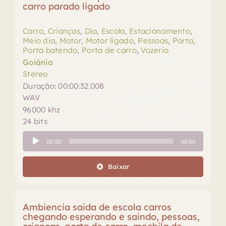
carro parado ligado
Carro
,
Crianças
,
Dia
,
Escola
,
Estacionamento
,
Meio dia
,
Motor
,
Motor ligado
,
Pessoas
,
Porta
,
Porta batendo
,
Porta de carro
,
Vozerio
Goiânia
Stereo
Duração: 00:00:32.008
WAV
96000 khz
24 bits
Tocador
00:00
00:00
de
áudio
Baixar
Ambiencia saida de escola carros
chegando esperando e saindo, pessoas,