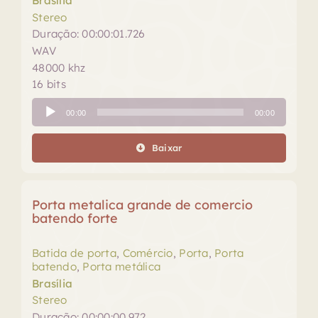
Brasília
Stereo
Duração: 00:00:01.726
WAV
48000 khz
16 bits
Tocador
00:00
00:00
de
áudio
Baixar
Porta metalica grande de comercio
batendo forte
Batida de porta
,
Comércio
,
Porta
,
Porta
batendo
,
Porta metálica
Brasília
Stereo
Duração: 00:00:00.972