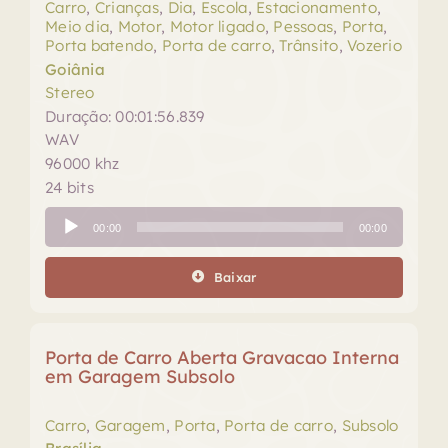
Carro
,
Crianças
,
Dia
,
Escola
,
Estacionamento
,
Meio dia
,
Motor
,
Motor ligado
,
Pessoas
,
Porta
,
Porta batendo
,
Porta de carro
,
Trânsito
,
Vozerio
Goiânia
Stereo
Duração: 00:01:56.839
WAV
96000 khz
24 bits
Tocador
00:00
00:00
de
áudio
Baixar
Porta de Carro Aberta Gravacao Interna
em Garagem Subsolo
Carro
,
Garagem
,
Porta
,
Porta de carro
,
Subsolo