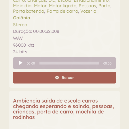
Carro
,
Crianças
,
Dia
,
Escola
,
Estacionamento
,
Meio dia
,
Motor
,
Motor ligado
,
Pessoas
,
Porta
,
Porta batendo
,
Porta de carro
,
Vozerio
Goiânia
Stereo
Duração: 00:00:32.008
WAV
96000 khz
24 bits
Tocador
00:00
00:00
de
áudio
Baixar
Ambiencia saida de escola carros
chegando esperando e saindo, pessoas,
criancas, porta de carro, mochila de
rodinhas