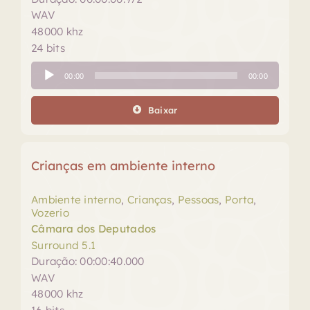
WAV
48000 khz
24 bits
Tocador
00:00
00:00
de
áudio
Baixar
Crianças em ambiente interno
Ambiente interno
,
Crianças
,
Pessoas
,
Porta
,
Vozerio
Câmara dos Deputados
Surround 5.1
Duração: 00:00:40.000
WAV
48000 khz