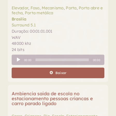
Elevador
,
Foso
,
Mecanismo
,
Porta
,
Porta abre e
fecha
,
Porta metálica
Brasília
Surround 5.1
Duração: 00:01:01.001
WAV
48000 khz
24 bits
Tocador
00:00
00:00
de
áudio
Baixar
Ambiencia saida de escola no
estacionamento pessoas criancas e
carro parado ligado