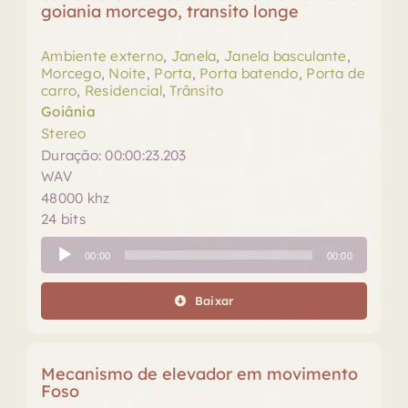
goiania morcego, transito longe
Ambiente externo
,
Janela
,
Janela basculante
,
Morcego
,
Noite
,
Porta
,
Porta batendo
,
Porta de
carro
,
Residencial
,
Trânsito
Goiânia
Stereo
Duração: 00:00:23.203
WAV
48000 khz
24 bits
Tocador
00:00
00:00
de
áudio
Baixar
Mecanismo de elevador em movimento
Foso