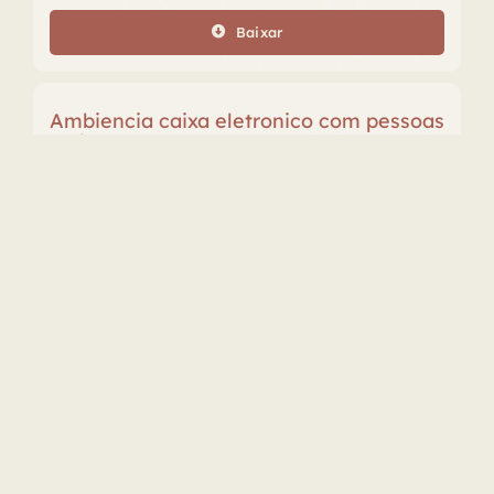
áudio
Baixar
Ambiencia caixa eletronico com pessoas
ao longe e porta
Caixa eletrônico
,
Corredor
,
Máquina
,
Passos
,
Pessoas
,
Porta
,
Vozerio
Câmara dos Deputados
Surround 5.1
Duração: 00:00:58.000
WAV
48000 khz
16 bits
Tocador
00:00
00:00
de
áudio
Baixar