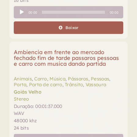
16 bits
Tocador
00:00
00:00
de
áudio
Baixar
Ambiencia em frente ao mercado
fechado fim de tarde passaros pessoas
e carro com musica dando partida
Animais
,
Carro
,
Música
,
Pássaros
,
Pessoas
,
Porta
,
Porta de carro
,
Trânsito
,
Vassoura
Goiás Velho
Stereo
Duração: 00:01:37.000
WAV
48000 khz
24 bits