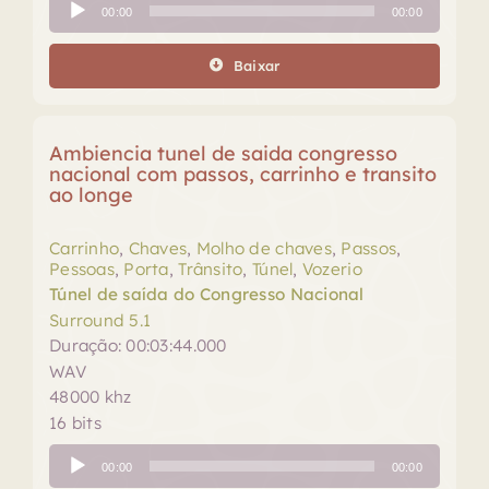
Tocador
00:00
00:00
de
áudio
Baixar
Ambiencia tunel de saida congresso
nacional com passos, carrinho e transito
ao longe
Carrinho
,
Chaves
,
Molho de chaves
,
Passos
,
Pessoas
,
Porta
,
Trânsito
,
Túnel
,
Vozerio
Túnel de saída do Congresso Nacional
Surround 5.1
Duração: 00:03:44.000
WAV
48000 khz
16 bits
Tocador
00:00
00:00
de