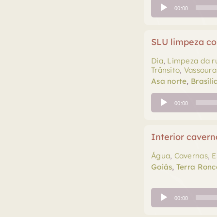
Tocador
00:00
de
áudio
SLU limpeza co
Dia
,
Limpeza da r
Trânsito
,
Vassoura
Asa norte
,
Brasíli
Tocador
00:00
de
áudio
Interior cavern
Água
,
Cavernas
,
E
Goiás
,
Terra Ronc
Tocador
00:00
de
áudio