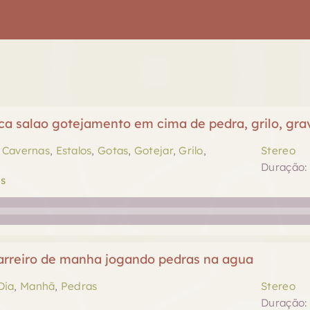
ca salao gotejamento em cima de pedra, grilo, gr
,
Cavernas
,
Estalos
,
Gotas
,
Gotejar
,
Grilo
,
Stereo
Duração: 
s
arreiro de manha jogando pedras na agua
Dia
,
Manhã
,
Pedras
Stereo
Duração: 