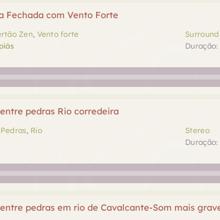
a Fechada com Vento Forte
ertão Zen
,
Vento forte
Surround 
oiás
Duração: 
entre pedras Rio corredeira
,
Pedras
,
Rio
Stereo
Duração: 
entre pedras em rio de Cavalcante-Som mais grav