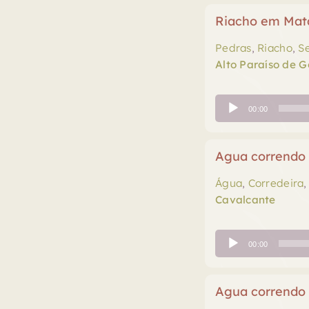
Riacho em Mat
Pedras
,
Riacho
,
S
Alto Paraíso de G
Tocador
00:00
de
áudio
Agua correndo 
Água
,
Corredeira
Cavalcante
Tocador
00:00
de
áudio
Agua correndo 