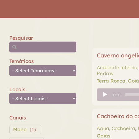
Pesquisar
Caverna angeli
Temáticas
Ambiente interno
Pedras
Terra Ronca, Goiá
Locais
Tocador
00:00
de
áudio
Cachoeira do c
Canais
Água
,
Cachoeira
,
Mono
(
1
)
Goiás