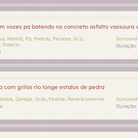
m vozes pa batendo no concreto asfalto vassoura 
ua
,
Manhã
,
Pá
,
Pedras
,
Pessoas
,
SLU
,
Surround 
,
Vozerio
Duração: 
a
a com grilos rio longe estalos de pedra
stalos
,
Gotejar
,
Grilo
,
Pedras
,
Reverb caverna
Surround 
a
Duração: 