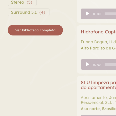
Stereo
(
5
)
Tocador
Surround 5.1
(
4
)
00:00
de
áudio
Ver biblioteca completa
Hidrofone Capt
Fundo Dagua
,
Hid
Alto Paraíso de G
Tocador
00:00
de
áudio
SLU limpeza pa
do apartament
Apartamento
,
Jan
Residencial
,
SLU
,
Asa norte
,
Brasíli