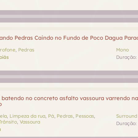
ando Pedras Caindo no Fundo de Poco Dagua Para
rofone
,
Pedras
Mono
oiás
Duração: 
 batendo no concreto asfalto vassoura varrendo na
o
ela
,
Limpeza da rua
,
Pá
,
Pedras
,
Pessoas
,
Surround 
Trânsito
,
Vassoura
Duração: 
a