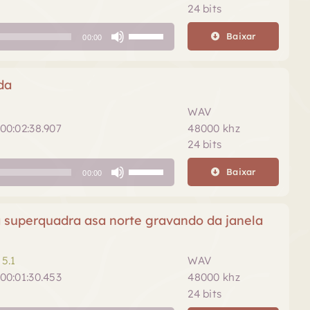
baixo
24 bits
para
Use
aumentar
Baixar
00:00
as
ou
setas
diminuir
para
da
o
cima
volume.
ou
WAV
para
00:02:38.907
48000 khz
baixo
24 bits
para
Use
aumentar
Baixar
00:00
as
ou
setas
diminuir
para
 superquadra asa norte gravando da janela
o
cima
volume.
ou
para
5.1
WAV
baixo
00:01:30.453
48000 khz
para
24 bits
aumentar