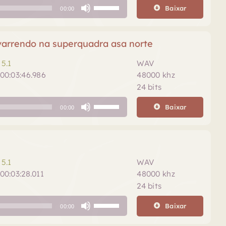
Use
Baixar
ou
00:00
as
diminuir
setas
o
para
varrendo na superquadra asa norte
volume.
cima
ou
5.1
WAV
para
00:03:46.986
48000 khz
baixo
24 bits
para
Use
aumentar
Baixar
00:00
as
ou
setas
diminuir
para
o
cima
volume.
ou
5.1
WAV
para
00:03:28.011
48000 khz
baixo
24 bits
para
Use
aumentar
Baixar
00:00
as
ou
setas