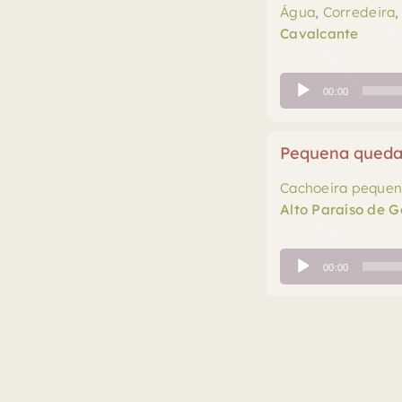
Água
,
Corredeira
Cavalcante
Tocador
00:00
de
áudio
Pequena queda
Cachoeira peque
Alto Paraíso de G
Tocador
00:00
de
áudio