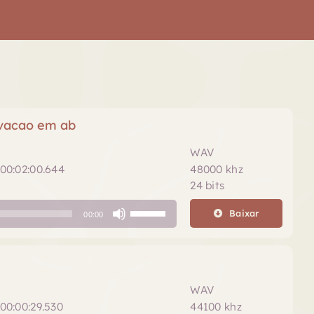
avacao em ab
WAV
00:02:00.644
48000 khz
24 bits
Use
Baixar
00:00
as
setas
para
cima
ou
WAV
para
00:00:29.530
44100 khz