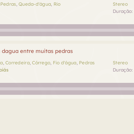
,
Pedras
,
Queda-d'água
,
Rio
Stereo
Duração: 
 dagua entre muitas pedras
na
,
Corredeira
,
Córrego
,
Fio d'água
,
Pedras
Stereo
oiás
Duração: 