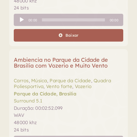
48000 khz
24 bits
Tocador
00:00
00:00
de
áudio
Baixar
Ambiencia no Parque da Cidade de
Brasilia com Vozerio e Muito Vento
Carros
,
Música
,
Parque da Cidade
,
Quadra
Poliesportiva
,
Vento forte
,
Vozerio
Parque da Cidade, Brasília
Surround 5.1
Duração: 00:02:52.099
WAV
48000 khz
24 bits