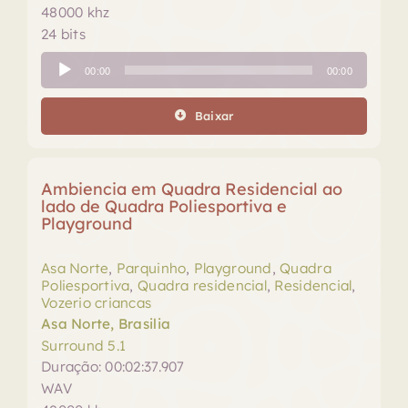
48000 khz
24 bits
Tocador
00:00
00:00
de
áudio
Baixar
Ambiencia em Quadra Residencial ao
lado de Quadra Poliesportiva e
Playground
Asa Norte
,
Parquinho
,
Playground
,
Quadra
Poliesportiva
,
Quadra residencial
,
Residencial
,
Vozerio criancas
Asa Norte, Brasilia
Surround 5.1
Duração: 00:02:37.907
WAV