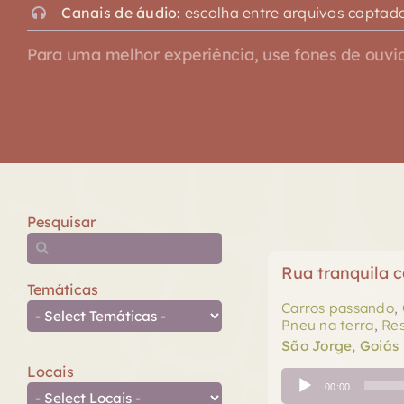
Canais de áudio:
escolha entre arquivos captado
Para uma melhor experiência, use fones de ouvid
Pesquisar
Rua tranquila 
Temáticas
Carros passando
,
Pneu na terra
,
Res
São Jorge, Goiás
Locais
Tocador
00:00
de