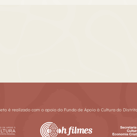
jeto é realizado com o apoio do Fundo de Apoio à Cultura do Distrit