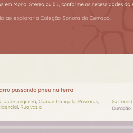
s em Mono, Stereo ou 5.1, conforme as necessidades do s
o ao explorar a Coleção Sonora do Cerrado.
carro passando pneu na terra
Cidade pequena
,
Cidade tranquila
,
Pássaros
,
Surround 
idencial
,
Rua vazia
Duração: 