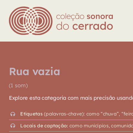
Skip
to
content
Rua vazia
(1 som)
Explore esta categoria com mais precisão usando o
Etiquetas
(palavras-chave): como “chuva”, “feira”,
Locais de captação:
como municípios, comunidad