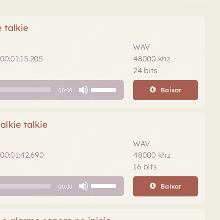
 talkie
WAV
00:01:15.205
48000 khz
24 bits
Use
Baixar
00:00
as
setas
para
lkie talkie
cima
ou
WAV
para
00:01:42.690
48000 khz
baixo
16 bits
para
Use
aumentar
Baixar
00:00
as
ou
setas
diminuir
para