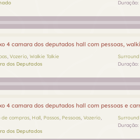
enado
Duração: 
o 4 camara dos deputados hall com pessoas, walki
oas
,
Vozerio
,
Walkie Talkie
Surround 
ra dos Deputados
Duração: 
o 4 camara dos deputados hall com pessoas e car
o de compras
,
Hall
,
Passos
,
Pessoas
,
Vozerio
,
Surround 
Duração: 
ra dos Deputados