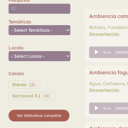
Pesquisar
Ambiencia camin
Temáticas
Batidas
,
Furadeir
Desconhecido
Locais
Tocador
00:00
de
áudio
Ambiencia fogu
Canais
Água
,
Cachoeira
,
Stereo
(
3
)
Desconhecido
Surround 5.1
(
4
)
Tocador
00:00
de
Ver biblioteca completa
áudio