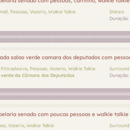
laria senado com pessoas, carrinho, walkie talkie
Hall
,
Pessoas
,
Vozerio
,
Walkie Talkie
Stereo
Duração: 
ada salao verde camara dos deputados com pessoas
,
Fita adesiva
,
Pessoas
,
Vozerio
,
Walkie Talkie
Surround 
o verde da Câmara dos Deputados
Duração: 
elaria senado com poucas pessoas e walkie talkie
oas
,
Vozerio
,
Walkie Talkie
Surround 