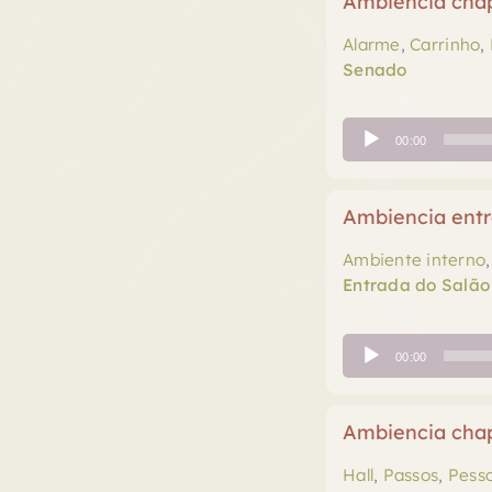
Ambiencia chape
Alarme
,
Carrinho
,
Senado
Tocador
00:00
de
áudio
Ambiencia entr
Ambiente interno
Entrada do Salã
Tocador
00:00
de
áudio
Ambiencia chap
Hall
,
Passos
,
Pess