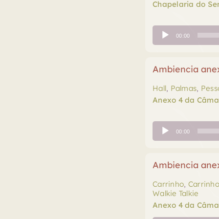
Chapelaria do S
Tocador
00:00
de
áudio
Ambiencia anex
Hall
,
Palmas
,
Pess
Anexo 4 da Câma
Tocador
00:00
de
áudio
Ambiencia anex
Carrinho
,
Carrinh
Walkie Talkie
Anexo 4 da Câma