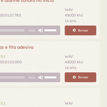
 e alarme sonoro no inicio
o
cima
volume.
ou
WAV
para
00:01:27.780
48000 khz
baixo
16 bits
para
Use
aumentar
Baixar
00:00
as
ou
setas
diminuir
para
 e fita adesiva
o
cima
volume.
ou
5.1
WAV
para
00:01:02.000
48000 khz
baixo
16 bits
para
Use
aumentar
Baixar
00:00
as
ou
setas
diminuir
para
o
cima
volume.
ou
5.1
WAV