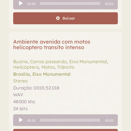
Tocador
00:00
00:00
de
áudio
Baixar
Ambiente avenida com motos
helicoptero transito intenso
Buzina
,
Carros passando
,
Eixo Monumental
,
Helicóptero
,
Motos
,
Trânsito
Brasília
,
Eixo Monumental
Stereo
Duração: 00:01:52.018
WAV
48000 khz
24 bits
Tocador
00:00
00:00
de
áudio