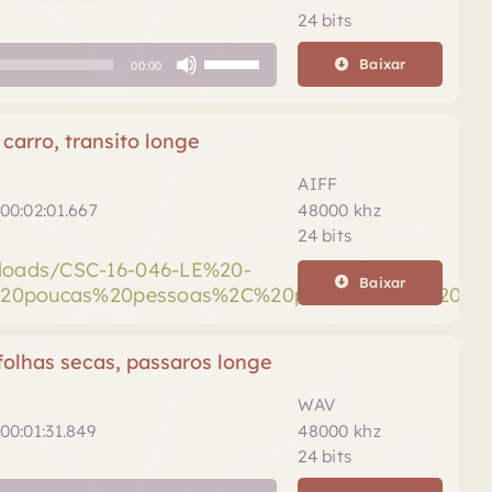
baixo
24 bits
para
Use
aumentar
Baixar
00:00
as
ou
setas
diminuir
para
arro, transito longe
o
cima
volume.
ou
AIFF
para
00:02:01.667
48000 khz
baixo
24 bits
para
ploads/CSC-16-046-LE%20-
aumentar
Baixar
0poucas%20pessoas%2C%20passa%20um%20carro
ou
diminuir
o
olhas secas, passaros longe
volume.
WAV
00:01:31.849
48000 khz
24 bits
Use