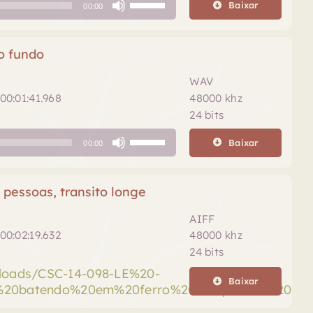
Baixar
00:00
as
setas
para
no fundo
cima
ou
WAV
para
00:01:41.968
48000 khz
baixo
24 bits
para
Use
aumentar
Baixar
00:00
as
ou
setas
diminuir
para
pessoas, transito longe
o
cima
volume.
ou
AIFF
para
00:02:19.632
48000 khz
baixo
24 bits
para
ploads/CSC-14-098-LE%20-
aumentar
Baixar
20batendo%20em%20ferro%2C%20poucas%20pesso
ou
diminuir