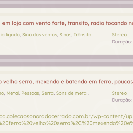
 em loja com vento forte, transito, radio tocando 
io ligado
,
Sino dos ventos
,
Sinos
,
Trânsito
,
Stereo
e
Duração: 
o velho serra, mexendo e batendo em ferro, poucas 
ho
,
Metal
,
Pessoas
,
Serra
,
Sons de metal
,
Stereo
Duração: 
teca.colecaosonoradocerrado.com.br/wp-content/u
%20ferro%20velho%20serra%2C%20mexendo%20e%