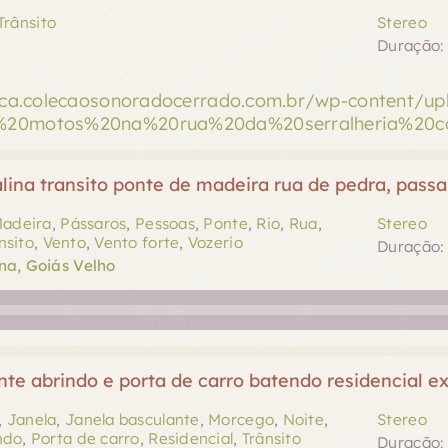
Trânsito
Stereo
Duração: 
teca.colecaosonoradocerrado.com.br/wp-content/u
%20motos%20na%20rua%20da%20serralheria%20co
lina transito ponte de madeira rua de pedra, passa
adeira
,
Pássaros
,
Pessoas
,
Ponte
,
Rio
,
Rua
,
Stereo
nsito
,
Vento
,
Vento forte
,
Vozerio
Duração: 
na, Goiás Velho
te abrindo e porta de carro batendo residencial ex
,
Janela
,
Janela basculante
,
Morcego
,
Noite
,
Stereo
ndo
,
Porta de carro
,
Residencial
,
Trânsito
Duração: 