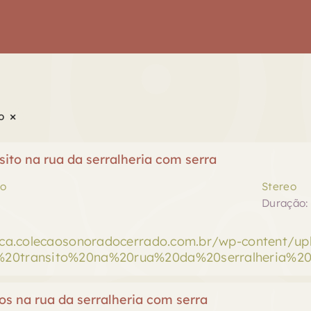
×
o
ito na rua da serralheria com serra
to
Stereo
Duração: 
teca.colecaosonoradocerrado.com.br/wp-content/u
20transito%20na%20rua%20da%20serralheria%20
s na rua da serralheria com serra