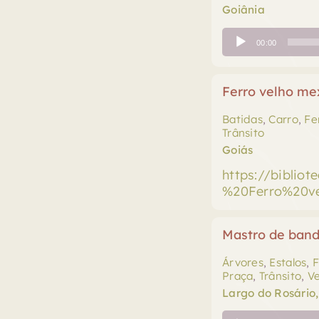
Goiânia
Tocador
00:00
de
áudio
Ferro velho me
Batidas
,
Carro
,
Fe
Trânsito
Goiás
https://biblio
%20Ferro%20v
Mastro de band
Árvores
,
Estalos
,
F
Praça
,
Trânsito
,
V
Largo do Rosário,
Tocador