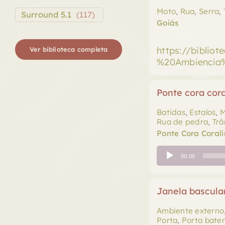
Moto
,
Rua
,
Serra
,
Surround 5.1
(
117
)
Goiás
https://biblio
Ver biblioteca completa
%20Ambiencia
Ponte cora cora
Batidas
,
Estalos
,
M
Rua de pedra
,
Trâ
Ponte Cora Corali
Tocador
00:00
de
áudio
Janela basculan
Ambiente externo
Porta
,
Porta bate