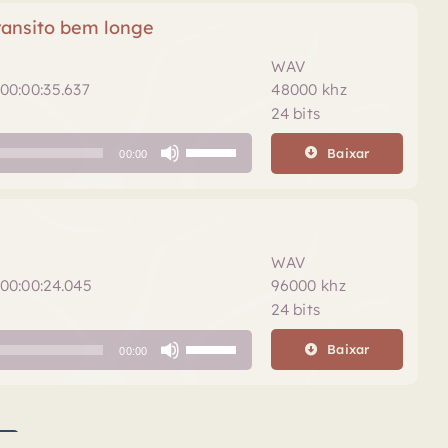
o
transito bem longe
volume.
WAV
00:00:35.637
48000 khz
24 bits
Use
Baixar
00:00
as
setas
para
cima
ou
WAV
para
00:00:24.045
96000 khz
baixo
24 bits
para
Use
aumentar
Baixar
00:00
as
ou
setas
diminuir
para
o
cima
volume.
1
2
3
4
5
6
7
8
9
10
11