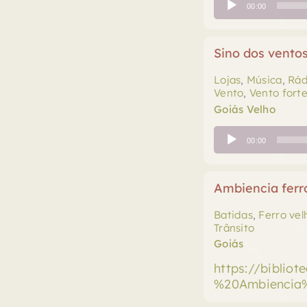
00:00
de
áudio
Sino dos ventos
Lojas
,
Música
,
Rád
Vento
,
Vento fort
Goiás Velho
Tocador
00:00
de
áudio
Ambiencia ferr
Batidas
,
Ferro vel
Trânsito
Goiás
https://biblio
%20Ambiencia