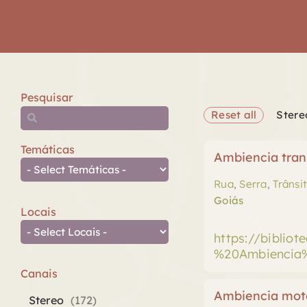
Pesquisar
Reset all
Stere
Temáticas
Ambiencia trans
Rua
,
Serra
,
Trânsi
Goiás
Locais
https://biblio
%20Ambiencia%
Canais
Ambiencia moto
Stereo
(
172
)