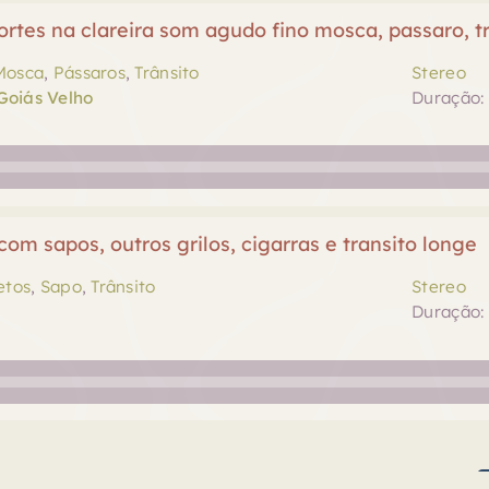
ortes na clareira som agudo fino mosca, passaro, 
Mosca
,
Pássaros
,
Trânsito
Stereo
Goiás Velho
Duração: 
 com sapos, outros grilos, cigarras e transito longe
etos
,
Sapo
,
Trânsito
Stereo
Duração: 