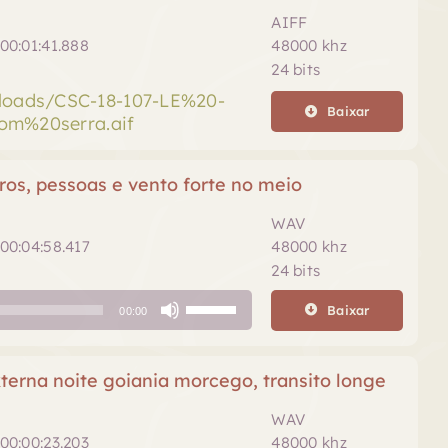
AIFF
00:01:41.888
48000 khz
24 bits
ploads/CSC-18-107-LE%20-
Baixar
m%20serra.aif
ros, pessoas e vento forte no meio
WAV
00:04:58.417
48000 khz
24 bits
Use
Baixar
00:00
as
setas
para
terna noite goiania morcego, transito longe
cima
ou
WAV
para
00:00:23.203
48000 khz