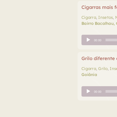
Cigarras mais f
Cigarra
,
Insetos
,
Bairro Bacalhau, 
Tocador
00:00
de
áudio
Grilo diferente
Cigarra
,
Grilo
,
Ins
Goiânia
Tocador
00:00
de
áudio