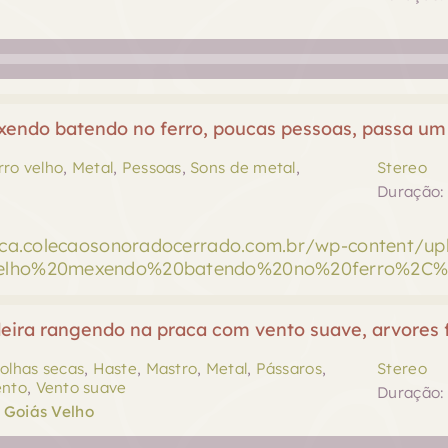
xendo batendo no ferro, poucas pessoas, passa um c
rro velho
,
Metal
,
Pessoas
,
Sons de metal
,
Stereo
Duração: 
teca.colecaosonoradocerrado.com.br/wp-content/u
elho%20mexendo%20batendo%20no%20ferro%2C%2
eira rangendo na praca com vento suave, arvores f
olhas secas
,
Haste
,
Mastro
,
Metal
,
Pássaros
,
Stereo
ento
,
Vento suave
Duração: 
 Goiás Velho